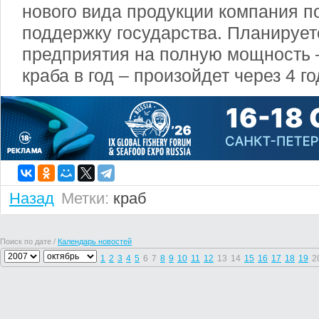
нового вида продукции компания 
поддержку государства. Планирует
предприятия на полную мощность 
краба в год – произойдет через 4 го
Назад
Метки:
краб
Поиск по дате /
Календарь новостей
1
2
3
4
5
6
7
8
9
10
11
12
13
14
15
16
17
18
19
2