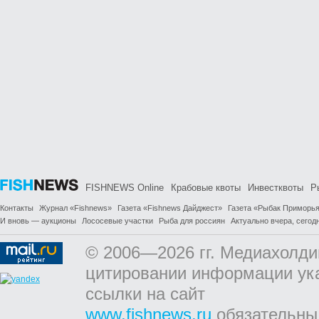
FISHNEWS Online
Крабовые квоты
Инвестквоты
Р
Контакты
Журнал «Fishnews»
Газета «Fishnews Дайджест»
Газета «Рыбак Приморь
И вновь — аукционы
Лососевые участки
Рыба для россиян
Актуально вчера, сегодн
© 2006—2026 гг. Медиахолди
цитировании информации ук
ссылки на сайт
www.fishnews.ru
обязательны