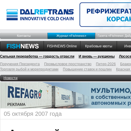
Контакты
Журнал «Fishnews»
Газета «Fishnews Дай
FISHNEWS Online
Крабовые квоты
Инв
Сильная переработка — гордость отрасли
И вновь — аукционы
Лосос
Поручения Президента
Промысловое пространство
Питер-2026
Брако
Торговля рыбой и морепродуктами
Повышение ставок и пошлин
Красная
Новости
05 октября 2007 года