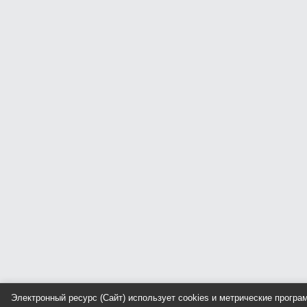
Электронный ресурс (Сайт) использует cookies и метрические прогр