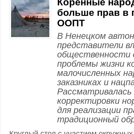
Коренные наро
больше прав в 
ООПТ
В Ненецком автон
представители в
общественности 
проблемы жизни к
малочисленных на
заказниках и нацп
Рассматривалась
корректировки но
для реализации пр
традиционный обр
Круглый стол с участием окружных