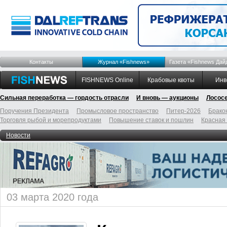
Контакты
Журнал «Fishnews»
Газета «Fishnews Дай
FISHNEWS Online
Крабовые квоты
Инв
Сильная переработка — гордость отрасли
И вновь — аукционы
Лосос
Поручения Президента
Промысловое пространство
Питер-2026
Брако
Торговля рыбой и морепродуктами
Повышение ставок и пошлин
Красная
Новости
03 марта 2020 года