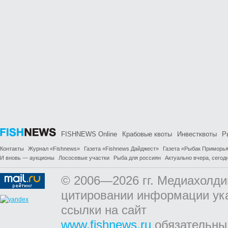
FISHNEWS Online
Крабовые квоты
Инвестквоты
Р
Контакты
Журнал «Fishnews»
Газета «Fishnews Дайджест»
Газета «Рыбак Приморь
И вновь — аукционы
Лососевые участки
Рыба для россиян
Актуально вчера, сегодн
© 2006—2026 гг. Медиахолди
цитировании информации ук
ссылки на сайт
www.fishnews.ru
обязательны