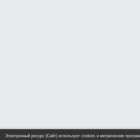
Электронный ресурс (Сайт) использует cookies и метрические прогр