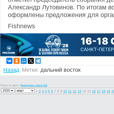
Александр Лутовинов. По итогам вс
оформлены предложения для органо
Fishnews
Назад
Метки:
дальний восток
Поиск по дате /
Календарь новостей
1
2
3
4
5
6
7
8
9
10
11
12
13
14
15
16
17
18
19
2