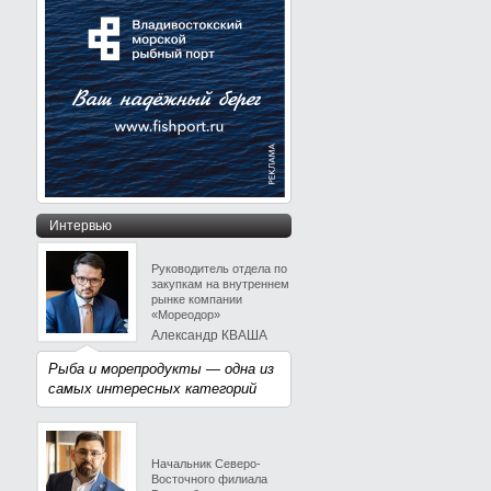
Интервью
Руководитель отдела по
закупкам на внутреннем
рынке компании
«Мореодор»
Александр КВАША
Рыба и морепродукты — одна из
самых интересных категорий
Начальник Северо-
Восточного филиала