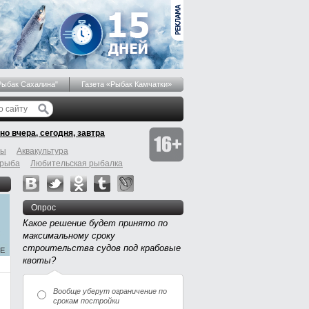
Рыбак Сахалина"
Газета «Рыбак Камчатки»
но вчера, сегодня, завтра
бы
Аквакультура
 рыба
Любительская рыбалка
Опрос
Какое решение будет принято по
максимальному сроку
строительства судов под крабовые
квоты?
Вообще уберут ограничение по
срокам постройки