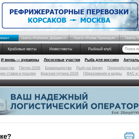
news»
Газета «Fishnews Дайджест»
Газета «Рыбак Приморья»
Газета "
Крабовые квоты
Инвестквоты
Рыбный клуб
И вновь — аукционы
Лососевые участки
Рыба для россиян
Актуаль
ранство
Питер-2026
Браконьерство
Рыбу на биржу
Переработка ры
ие ставок и пошлин
Красная путина 2026
Образование и кадры
ФАС и
ке?