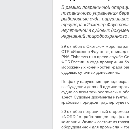
В рамках пограничной операц
пограничного управления бер
рыболовные суда, нарушившие
траулера «Инженер Фаустов» 
неучтенной в судовых докуме
нарушений природоохранного 
29 октября в Охотском море погр
СТР «Инженер Фаустов», принадл
РИА Fishnews.ru в пресс-службе С
ФСБ России, в ходе проверки на б
мороженных конечностей краба ра
судовых суточных донесениях.
По факту нарушения природоохран
возбуждении дела об администрат
судно со всем технологическим о
арест. Судовые документы изъяты
крабовых порядков траулер будет 
30 октября пограничный сторожев
«NORD-1», работающее под флаг
компании. Экипаж состоит из граж
оборудованной для промысла и тра