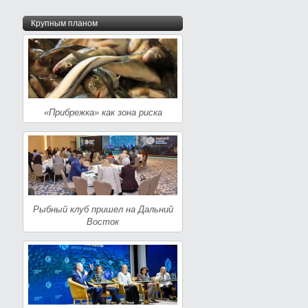
Крупным планом
«Прибрежка» как зона риска
Рыбный клуб пришел на Дальний
Восток