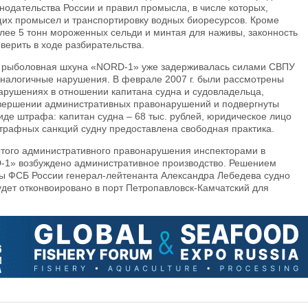
одательства России и правил промысла, в числе которых,
щих промысел и транспортировку водных биоресурсов. Кроме
олее 5 тонн мороженных сельди и минтая для наживы, законность
верить в ходе разбирательства.
а рыболовная шхуна «NORD-1» уже задерживалась силами СВПУ
аналогичные нарушения. В феврале 2007 г. были рассмотрены
арушениях в отношении капитана судна и судовладельца,
вершении административных правонарушений и подвергнуты
де штрафа: капитан судна – 68 тыс. рублей, юридическое лицо
штрафных санкций судну предоставлена свободная практика.
ытого административного правонарушения инспекторами в
-1» возбуждено административное производство. Решением
ы ФСБ России генерал-лейтенанта Александра Лебедева судно
дет отконвоировано в порт Петропавловск-Камчатский для