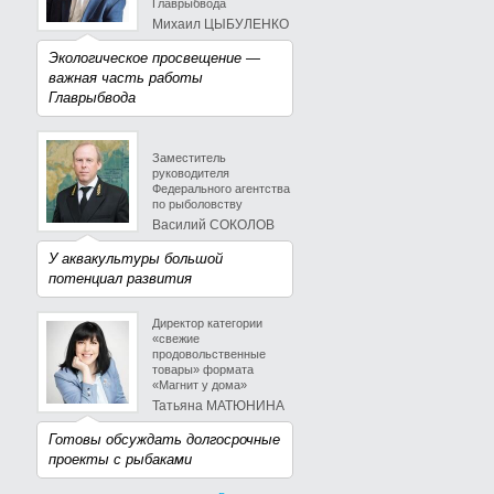
Главрыбвода
Михаил ЦЫБУЛЕНКО
Экологическое просвещение —
важная часть работы
Главрыбвода
Заместитель
руководителя
Федерального агентства
по рыболовству
Василий СОКОЛОВ
У аквакультуры большой
потенциал развития
Директор категории
«свежие
продовольственные
товары» формата
«Магнит у дома»
Татьяна МАТЮНИНА
Готовы обсуждать долгосрочные
проекты с рыбаками