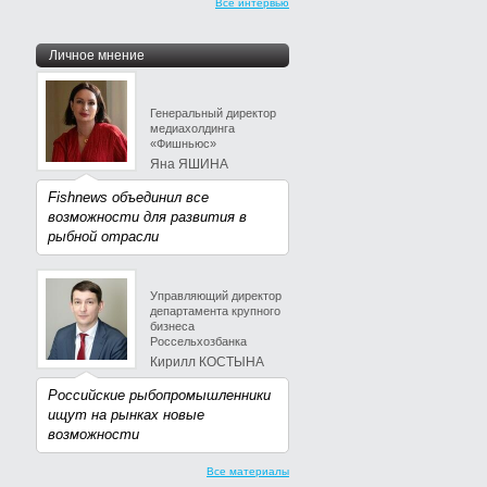
Все интервью
Личное мнение
Генеральный директор
медиахолдинга
«Фишньюс»
Яна ЯШИНА
Fishnews объединил все
возможности для развития в
рыбной отрасли
Управляющий директор
департамента крупного
бизнеса
Россельхозбанка
Кирилл КОСТЫНА
Российские рыбопромышленники
ищут на рынках новые
возможности
Все материалы