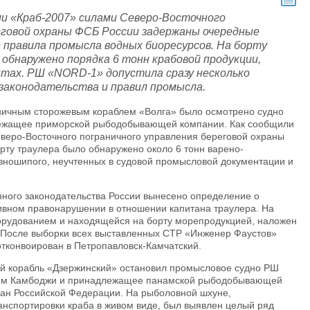
ии «Краб-2007» силами Северо-Восточного
еговой охраны ФСБ России задержаны очередные
 правила промысла водных биоресурсов. На борту
обнаружено порядка 6 тонн крабовой продукции,
нтах. РШ «NORD-1» допустила сразу несколько
законодательства и правил промысла.
аничным сторожевым кораблем «Волга» было осмотрено судно
ежащее приморской рыбодобывающей компании. Как сообщили
еверо-Восточного пограничного управления береговой охраны
орту траулера было обнаружено около 6 тонн варено-
вношипого, неучтенных в судовой промысловой документации и
ного законодательства России вынесено определение о
ивном правонарушении в отношении капитана траулера. На
борудованием и находящейся на борту морепродукцией, наложен
. После выборки всех выставленных СТР «Инженер Фаустов»
отконвоирован в Петропавловск-Камчатский.
ой корабль «Дзержинский» остановил промысловое судно РШ
ом Камбоджи и принадлежащее панамской рыбодобывающей
дан Российской Федерации. На рыболовной шхуне,
нспортировки краба в живом виде, был выявлен целый ряд