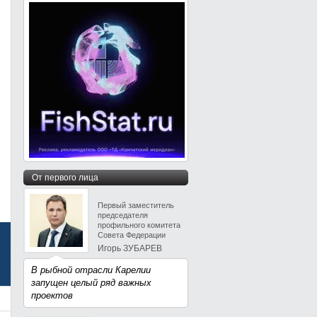
От первого лица
Первый заместитель
председателя
профильного комитета
Совета Федерации
Игорь ЗУБАРЕВ
В рыбной отрасли Карелии
запущен целый ряд важных
проектов