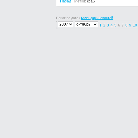
Назад
Метки:
краб
Поиск по дате /
Календарь новостей
1
2
3
4
5
6
7
8
9
10