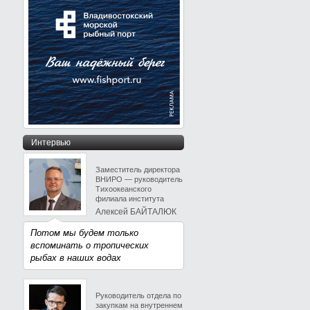
Интервью
Заместитель директора
ВНИРО — руководитель
Тихоокеанского
филиала института
Алексей БАЙТАЛЮК
Потом мы будем только
вспоминать о тропических
рыбах в наших водах
Руководитель отдела по
закупкам на внутреннем