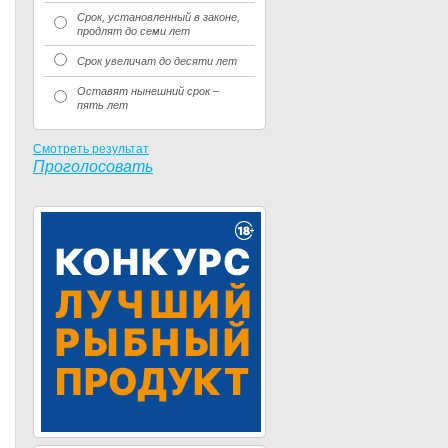
Срок, установленный в законе,
продлят до семи лет
Срок увеличат до десяти лет
Оставят нынешний срок –
пять лет
Смотреть результат
Проголосовать
и