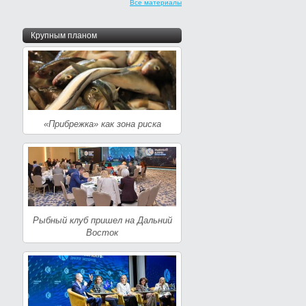
Все материалы
Крупным планом
«Прибрежка» как зона риска
Рыбный клуб пришел на Дальний
Восток