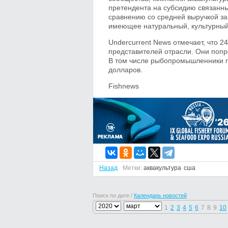
претендента на субсидию связанн
сравнению со средней выручкой за
имеющее натуральный, культурный
Undercurrent News отмечает, что 2
представителей отрасли. Они попр
В том числе рыбопромышленники пр
долларов.
Fishnews
Назад
Метки:
аквакультура
сша
Поиск по дате /
Календарь новостей
1
2
3
4
5
6
7
8
9
10