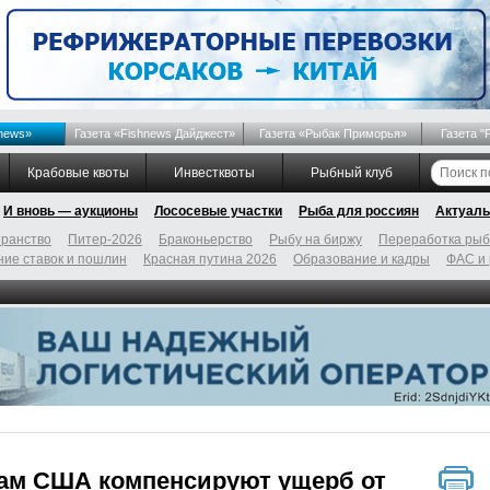
news»
Газета «Fishnews Дайджест»
Газета «Рыбак Приморья»
Газета "
Крабовые квоты
Инвестквоты
Рыбный клуб
И вновь — аукционы
Лососевые участки
Рыба для россиян
Актуаль
ранство
Питер-2026
Браконьерство
Рыбу на биржу
Переработка ры
ие ставок и пошлин
Красная путина 2026
Образование и кадры
ФАС и
ам США компенсируют ущерб от