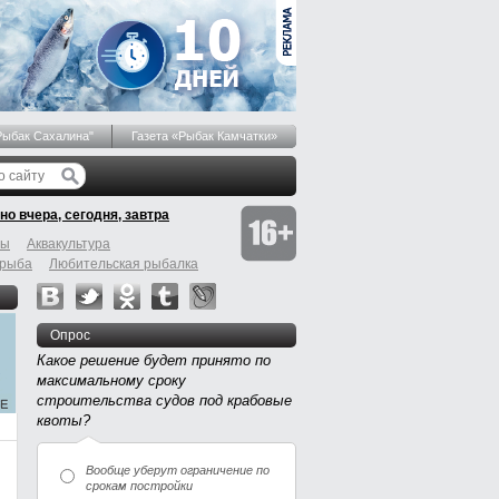
Рыбак Сахалина"
Газета «Рыбак Камчатки»
но вчера, сегодня, завтра
бы
Аквакультура
 рыба
Любительская рыбалка
Опрос
Какое решение будет принято по
максимальному сроку
строительства судов под крабовые
квоты?
Вообще уберут ограничение по
срокам постройки