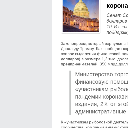
корон
Сенат Со
долларов
19. Из э
поддержк
Законопроект, который вернулся в 
Дональду Трампу. Как сообщает ко
вопрос выделения финансовой пом
долларов) в размере 1,2 тыс. дол
предпринимателей: 350 млрд долла
Министерство торг
финансовую помощ
«участникам рыбол
пандемии коронави
издания, 2% от это
административные 
К «участникам рыболовной деятел
сообщества, компании аквакультур