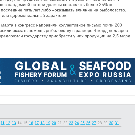
ые с пандемией потери должны составлять более 35% по
 последние пять лет либо «оказывать влияние на рыболовство,
 или церемониальный характер».
4 марта в конгресс направили коллективное письмо почти 200
осили оказать помощь рыболовству в размере 4 млрд долларов.
едложили государству приобрести у них продукции на 2,5 млрд
11
12
13
14
15
16
17
18
19
20
21
22
23
24
25
26
27
28
29
30
31