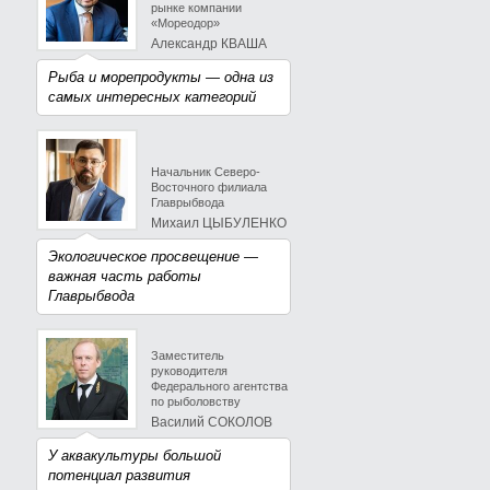
рынке компании
«Мореодор»
Александр КВАША
Рыба и морепродукты — одна из
самых интересных категорий
Начальник Северо-
Восточного филиала
Главрыбвода
Михаил ЦЫБУЛЕНКО
Экологическое просвещение —
важная часть работы
Главрыбвода
Заместитель
руководителя
Федерального агентства
по рыболовству
Василий СОКОЛОВ
У аквакультуры большой
потенциал развития