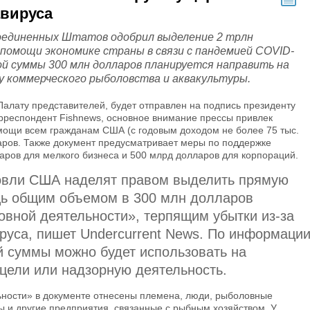
авируса
единенных Штатов одобрил выделение 2 трлн
 помощи экономике страны в связи с пандемией COVID-
той суммы 300 млн долларов планируется направить на
у коммерческого рыболовства и аквакультуры.
Палату представителей, будет отправлен на подпись президенту
рреспондент Fishnews, основное внимание прессы привлек
ощи всем гражданам США (с годовым доходом не более 75 тыс.
ларов. Также документ предусматривает меры по поддержке
ров для мелкого бизнеса и 500 млрд долларов для корпораций.
овли США наделят правом выделить прямую
ь общим объемом в 300 млн долларов
овной деятельности», терпящим убытки из-за
руса, пишет Undercurrent News. По информаци
й суммы можно будет использовать на
цели или надзорную деятельность.
ьности» в документе отнесены племена, люди, рыболовные
ы и другие предприятия, связанные с рыбным хозяйством. У