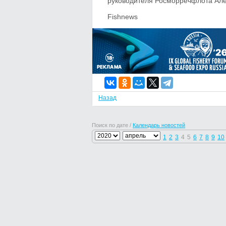
руководителя Росморречфлота Ал
Fishnews
Назад
Поиск по дате /
Календарь новостей
1
2
3
4
5
6
7
8
9
10