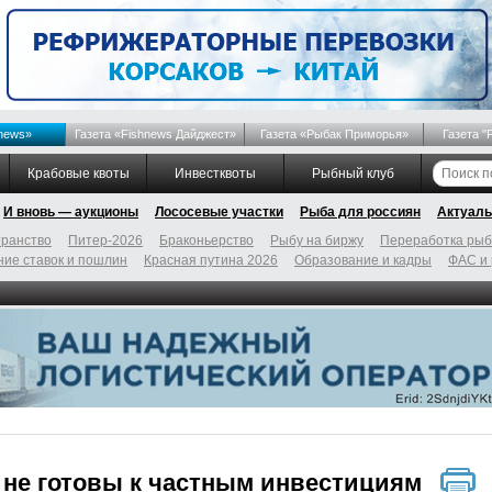
news»
Газета «Fishnews Дайджест»
Газета «Рыбак Приморья»
Газета "
Крабовые квоты
Инвестквоты
Рыбный клуб
И вновь — аукционы
Лососевые участки
Рыба для россиян
Актуаль
ранство
Питер-2026
Браконьерство
Рыбу на биржу
Переработка ры
ие ставок и пошлин
Красная путина 2026
Образование и кадры
ФАС и
не готовы к частным инвестициям