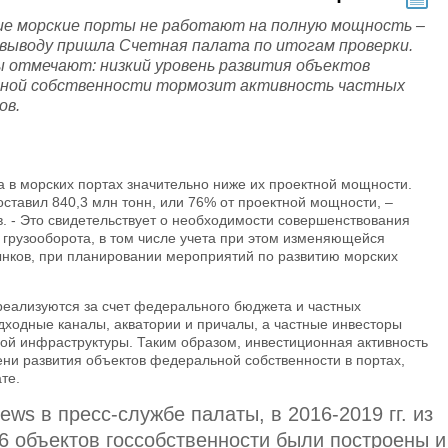
ие морские порты не работают на полную мощность –
 выводу пришла Счетная палата по итогам проверки.
 отмечают: низкий уровень развития объектов
ной собственности тормозит активность частных
ов.
а в морских портах значительно ниже их проектной мощности.
оставил 840,3 млн тонн, или 76% от проектной мощности, –
. - Это свидетельствует о необходимости совершенствования
грузооборота, в том числе учета при этом изменяющейся
нков, при планировании мероприятий по развитию морских
реализуются за счет федерального бюджета и частных
одходные каналы, акватории и причалы, а частные инвесторы
ой инфраструктуры. Таким образом, инвестиционная активность
ени развития объектов федеральной собственности в портах,
те.
ews в пресс-службе палаты, в 2016-2019 гг. из
6 объектов госсобственности были построены и