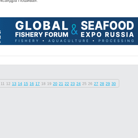
ександра Пошивая.
11
12
13
14
15
16
17
18
19
20
21
22
23
24
25
26
27
28
29
30