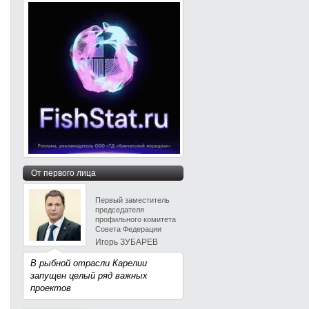
От первого лица
Первый заместитель
председателя
профильного комитета
Совета Федерации
Игорь ЗУБАРЕВ
В рыбной отрасли Карелии
запущен целый ряд важных
проектов