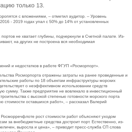
ацию только 13.
оропятся с вложениями, – отметил аудитор. – Уровень
016 - 2019 годах упал с 50% до 14% от установленных
 портов не хватает глубины, подчеркнули в Счетной палате. Из-
аивают, на других не построена вся необходимая
ений и недостатков в работе ФГУП «Росморпорт».
ельства Росморпорта отражены затраты на ранее проведенные и
ательские работы по 18 объектам инфраструктуры морских
идетельствует о неэффективном использовании средств
ую сумму. Также предприятие не вовлекало в инвестиционный
троительства с высокой степенью готовности морского порта
ию стоимости оставшихся работ», – рассказал Валерий
 Росморречфлоте рост стоимости работ объясняют уходом
сам за внебюджетные средства достроит порт. Естественно, из-
увеличен, выросла и цена», – приводит пресс-служба СП слова