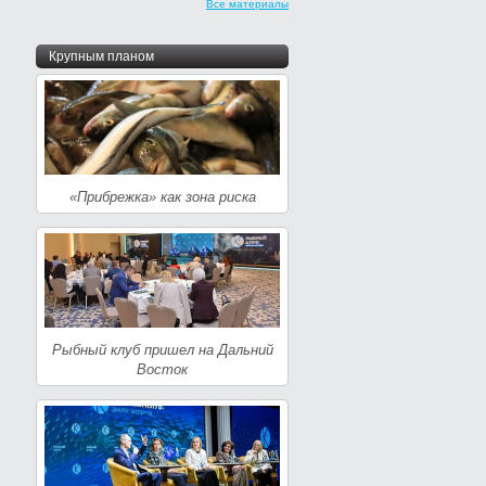
Все материалы
Крупным планом
«Прибрежка» как зона риска
Рыбный клуб пришел на Дальний
Восток