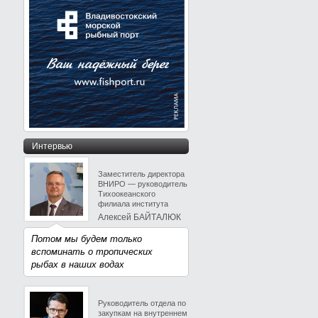
Интервью
Заместитель директора
ВНИРО — руководитель
Тихоокеанского
филиала института
Алексей БАЙТАЛЮК
Потом мы будем только
вспоминать о тропических
рыбах в наших водах
Руководитель отдела по
закупкам на внутреннем