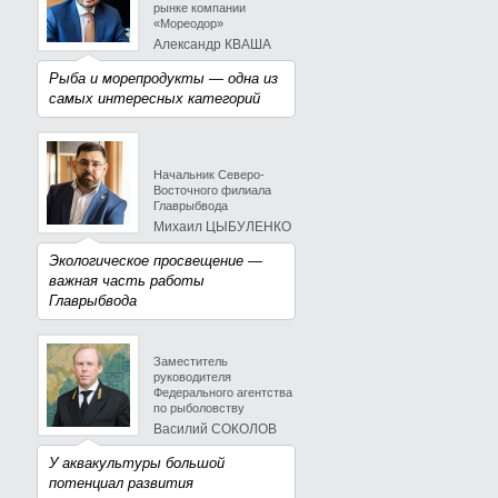
рынке компании
«Мореодор»
Александр КВАША
Рыба и морепродукты — одна из
самых интересных категорий
Начальник Северо-
Восточного филиала
Главрыбвода
Михаил ЦЫБУЛЕНКО
Экологическое просвещение —
важная часть работы
Главрыбвода
Заместитель
руководителя
Федерального агентства
по рыболовству
Василий СОКОЛОВ
У аквакультуры большой
потенциал развития