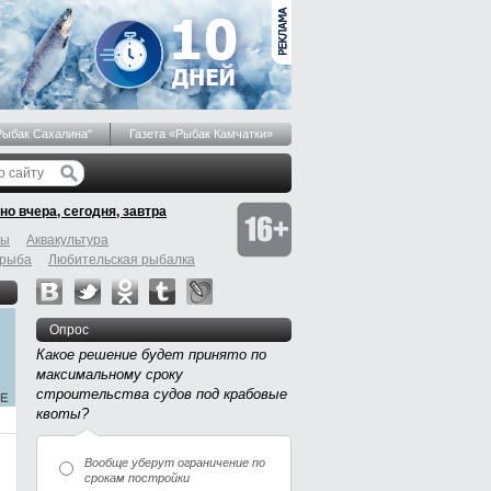
Рыбак Сахалина"
Газета «Рыбак Камчатки»
но вчера, сегодня, завтра
бы
Аквакультура
 рыба
Любительская рыбалка
Опрос
Какое решение будет принято по
максимальному сроку
строительства судов под крабовые
квоты?
Вообще уберут ограничение по
срокам постройки