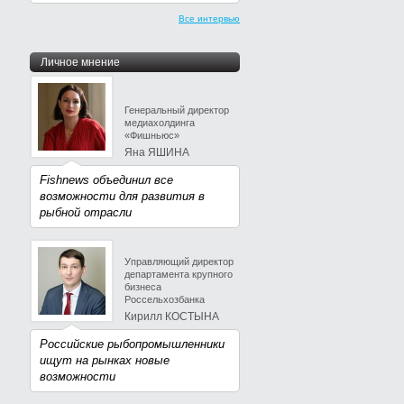
Все интервью
Личное мнение
Генеральный директор
медиахолдинга
«Фишньюс»
Яна ЯШИНА
Fishnews объединил все
возможности для развития в
рыбной отрасли
Управляющий директор
департамента крупного
бизнеса
Россельхозбанка
Кирилл КОСТЫНА
Российские рыбопромышленники
ищут на рынках новые
возможности