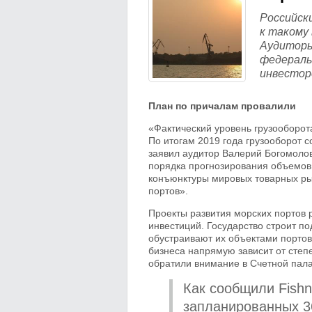
Российск
к такому
Аудиторы
федераль
инвестор
План по причалам провалили
«Фактический уровень грузооборот
По итогам 2019 года грузооборот с
заявил аудитор Валерий Богомолов
порядка прогнозирования объемов 
конъюнктуры мировых товарных ры
портов».
Проекты развития морских портов 
инвестиций. Государство строит п
обустраивают их объектами портов
бизнеса напрямую зависит от степ
обратили внимание в Счетной пала
Как сообщили Fishn
запланированных 3