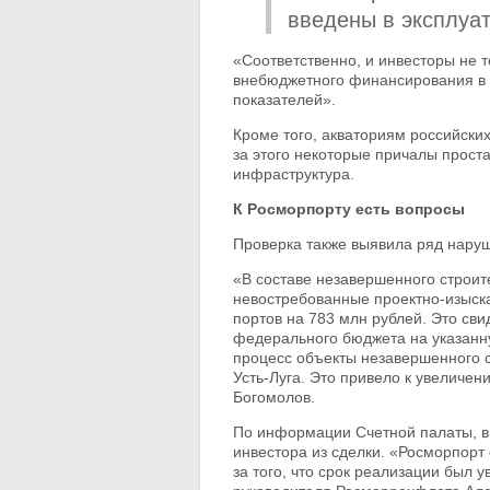
введены в эксплуат
«Соответственно, и инвесторы не т
внебюджетного финансирования в 2
показателей».
Кроме того, акваториям российских
за этого некоторые причалы прост
инфраструктура.
К Росморпорту есть вопросы
Проверка также выявила ряд наруш
«В составе незавершенного строит
невостребованные проектно-изыск
портов на 783 млн рублей. Это св
федерального бюджета на указанн
процесс объекты незавершенного с
Усть-Луга. Это привело к увеличен
Богомолов.
По информации Счетной палаты, в
инвестора из сделки. «Росморпорт 
за того, что срок реализации был 