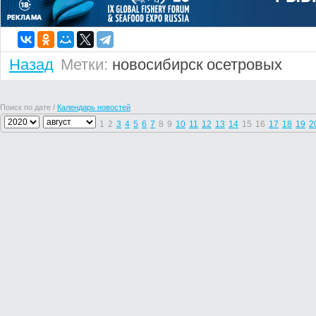
Назад
Метки:
новосибирск
осетровых
Поиск по дате /
Календарь новостей
1
2
3
4
5
6
7
8
9
10
11
12
13
14
15
16
17
18
19
2