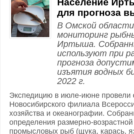
Население Ирт
для прогноза в
В Омской области
мониторинг рыбны
Иртыша. Собранн
используют при р
прогноза допусти
изъятия водных б
2022 г.
Экспедицию в июле-июне провели 
Новосибирского филиала Всеросси
хозяйства и океанографии. Собра
определения размерно-возрастной 
промысловых рыб (щука, карась, яз