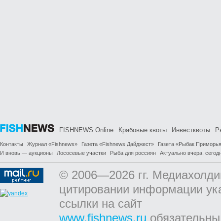
FISHNEWS Online
Крабовые квоты
Инвестквоты
Р
Контакты
Журнал «Fishnews»
Газета «Fishnews Дайджест»
Газета «Рыбак Приморь
И вновь — аукционы
Лососевые участки
Рыба для россиян
Актуально вчера, сегодн
© 2006—2026 гг. Медиахолди
цитировании информации ук
ссылки на сайт
www.fishnews.ru
обязательны