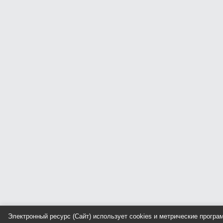
Электронный ресурс (Сайт) использует cookies и метрические прогр