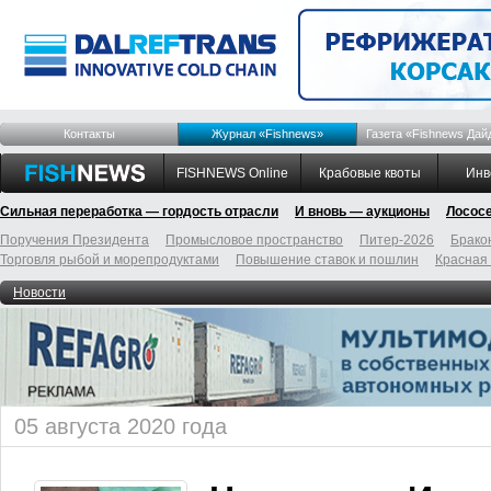
Контакты
Журнал «Fishnews»
Газета «Fishnews Дай
FISHNEWS Online
Крабовые квоты
Инв
Сильная переработка — гордость отрасли
И вновь — аукционы
Лосос
Поручения Президента
Промысловое пространство
Питер-2026
Брако
Торговля рыбой и морепродуктами
Повышение ставок и пошлин
Красная
Новости
05 августа 2020 года