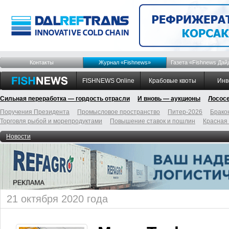
Контакты
Журнал «Fishnews»
Газета «Fishnews Дай
FISHNEWS Online
Крабовые квоты
Инв
Сильная переработка — гордость отрасли
И вновь — аукционы
Лосос
Поручения Президента
Промысловое пространство
Питер-2026
Брако
Торговля рыбой и морепродуктами
Повышение ставок и пошлин
Красная
Новости
21 октября 2020 года