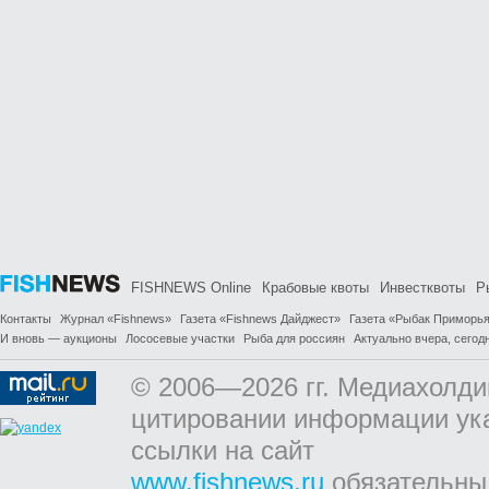
FISHNEWS Online
Крабовые квоты
Инвестквоты
Р
Контакты
Журнал «Fishnews»
Газета «Fishnews Дайджест»
Газета «Рыбак Приморь
И вновь — аукционы
Лососевые участки
Рыба для россиян
Актуально вчера, сегодн
© 2006—2026 гг. Медиахолди
цитировании информации ук
ссылки на сайт
www.fishnews.ru
обязательны