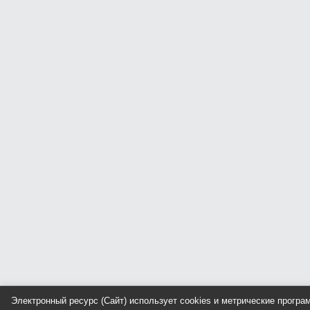
Электронный ресурс (Сайт) использует cookies и метрические прогр