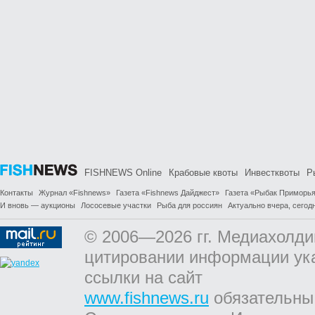
FISHNEWS Online
Крабовые квоты
Инвестквоты
Р
Контакты
Журнал «Fishnews»
Газета «Fishnews Дайджест»
Газета «Рыбак Приморь
И вновь — аукционы
Лососевые участки
Рыба для россиян
Актуально вчера, сегодн
© 2006—2026 гг. Медиахолди
цитировании информации ук
ссылки на сайт
www.fishnews.ru
обязательны