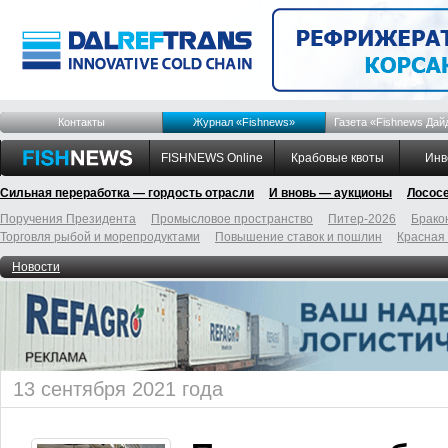
Контакты
Журнал «Fishnews»
Газета «Fishnews Дай
FISHNEWS Online
Крабовые квоты
Инв
Сильная переработка — гордость отрасли
И вновь — аукционы
Лосос
Поручения Президента
Промысловое пространство
Питер-2026
Брако
Торговля рыбой и морепродуктами
Повышение ставок и пошлин
Красная
Новости
13 сентября 2021 года