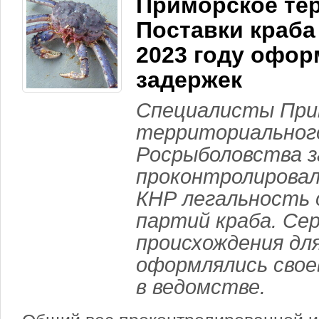
Приморское те
Поставки краба
2023 году офор
задержек
Специалисты При
территориального
Росрыболовства з
проконтролировал
КНР легальность о
партий краба. С
происхождения дл
оформлялись свое
в ведомстве.