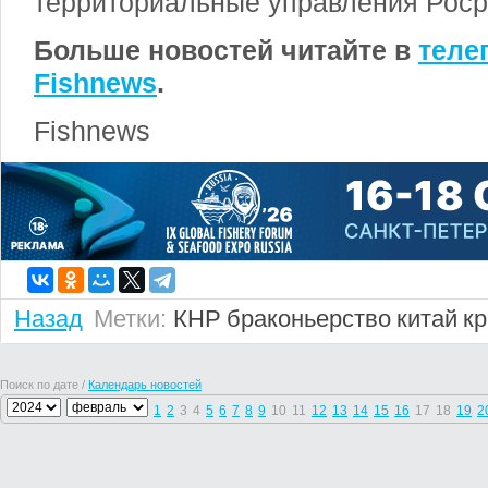
территориальные управления Роср
Больше новостей читайте в
теле
Fishnews
.
Fishnews
Назад
Метки:
КНР
браконьерство
китай
к
Поиск по дате /
Календарь новостей
1
2
3
4
5
6
7
8
9
10
11
12
13
14
15
16
17
18
19
2