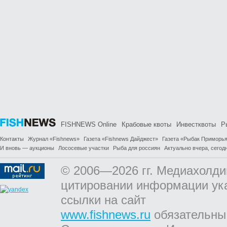
FISHNEWS Online
Крабовые квоты
Инвестквоты
Р
Контакты
Журнал «Fishnews»
Газета «Fishnews Дайджест»
Газета «Рыбак Приморь
И вновь — аукционы
Лососевые участки
Рыба для россиян
Актуально вчера, сегодн
© 2006—2026 гг. Медиахолди
цитировании информации ук
ссылки на сайт
www.fishnews.ru
обязательны