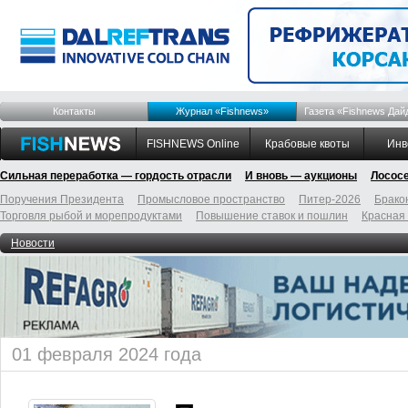
Контакты
Журнал «Fishnews»
Газета «Fishnews Дай
FISHNEWS Online
Крабовые квоты
Инв
Сильная переработка — гордость отрасли
И вновь — аукционы
Лосос
Поручения Президента
Промысловое пространство
Питер-2026
Брако
Торговля рыбой и морепродуктами
Повышение ставок и пошлин
Красная
Новости
01 февраля 2024 года