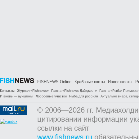
FISHNEWS Online
Крабовые квоты
Инвестквоты
Р
Контакты
Журнал «Fishnews»
Газета «Fishnews Дайджест»
Газета «Рыбак Приморь
И вновь — аукционы
Лососевые участки
Рыба для россиян
Актуально вчера, сегодн
© 2006—2026 гг. Медиахолди
цитировании информации ук
ссылки на сайт
www.fishnews.ru
обязательны