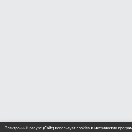
Электронный ресурс (Сайт) использует cookies и метрические прогр