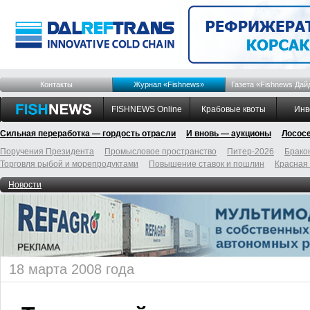
Контакты
Журнал «Fishnews»
Газета «Fishnews Дай
FISHNEWS Online
Крабовые квоты
Инв
Сильная переработка — гордость отрасли
И вновь — аукционы
Лосос
Поручения Президента
Промысловое пространство
Питер-2026
Брако
Торговля рыбой и морепродуктами
Повышение ставок и пошлин
Красная
Новости
18 марта 2008 года