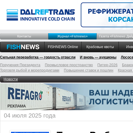
Контакты
Журнал «Fishnews»
Газета «Fishnews Дай
FISHNEWS Online
Крабовые квоты
Инв
Сильная переработка — гордость отрасли
И вновь — аукционы
Лосос
Поручения Президента
Промысловое пространство
Питер-2026
Брако
Торговля рыбой и морепродуктами
Повышение ставок и пошлин
Красная
Новости
04 июля 2025 года