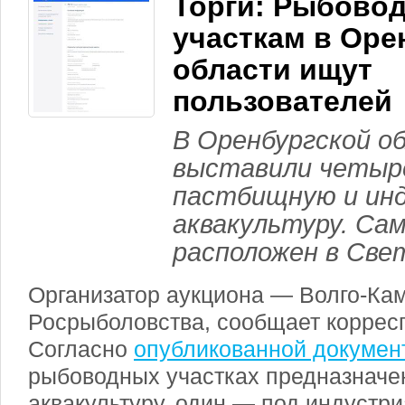
Торги: Рыбово
участкам в Оре
области ищут
пользователей
В Оренбургской о
выставили четыре
пастбищную и ин
аквакультуру. Са
расположен в Све
Организатор аукциона — Волго-Ка
Росрыболовства, сообщает коррес
Согласно
опубликованной докумен
рыбоводных участках предназнач
аквакультуру, один — под индустр