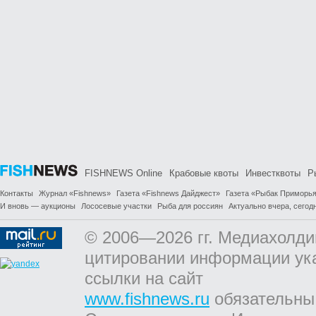
FISHNEWS Online
Крабовые квоты
Инвестквоты
Р
Контакты
Журнал «Fishnews»
Газета «Fishnews Дайджест»
Газета «Рыбак Приморь
И вновь — аукционы
Лососевые участки
Рыба для россиян
Актуально вчера, сегодн
© 2006—2026 гг. Медиахолди
цитировании информации ук
ссылки на сайт
www.fishnews.ru
обязательны