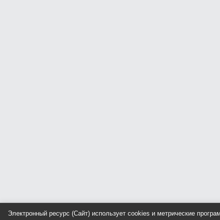
Электронный ресурс (Сайт) использует cookies и метрические прогр