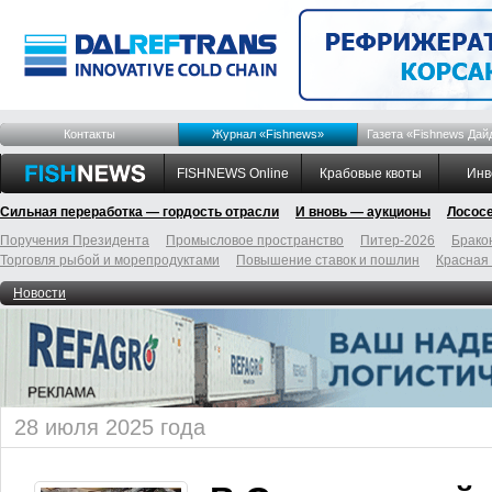
Контакты
Журнал «Fishnews»
Газета «Fishnews Дай
FISHNEWS Online
Крабовые квоты
Инв
Сильная переработка — гордость отрасли
И вновь — аукционы
Лосос
Поручения Президента
Промысловое пространство
Питер-2026
Брако
Торговля рыбой и морепродуктами
Повышение ставок и пошлин
Красная
Новости
28 июля 2025 года