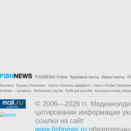
FISHNEWS Online
Крабовые квоты
Инвестквоты
Р
Контакты
Журнал «Fishnews»
Газета «Fishnews Дайджест»
Газета «Рыбак Приморь
И вновь — аукционы
Лососевые участки
Рыба для россиян
Актуально вчера, сегодн
© 2006—2026 гг. Медиахолди
цитировании информации ук
ссылки на сайт
www.fishnews.ru
обязательны