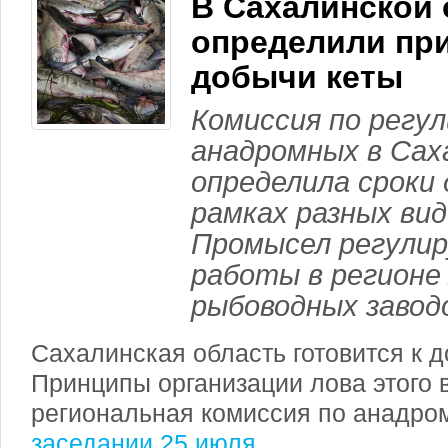
В Сахалинской 
определили пр
добычи кеты
Комиссия по регу
анадромных в Сах
определила сроки
рамках разных ви
Промысел регулир
работы в регионе
рыбоводных завод
Сахалинская область готовится к д
Принципы организации лова этого 
региональная комиссия по анадр
заседании 25 июля
.