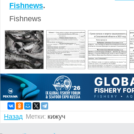
Fishnews
.
Fishnews
Назад
Метки:
кижуч