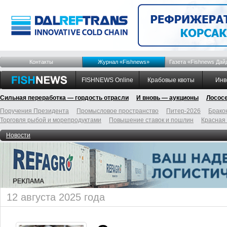
Контакты
Журнал «Fishnews»
Газета «Fishnews Дай
FISHNEWS Online
Крабовые квоты
Инв
Сильная переработка — гордость отрасли
И вновь — аукционы
Лосос
Поручения Президента
Промысловое пространство
Питер-2026
Брако
Торговля рыбой и морепродуктами
Повышение ставок и пошлин
Красная
Новости
12 августа 2025 года