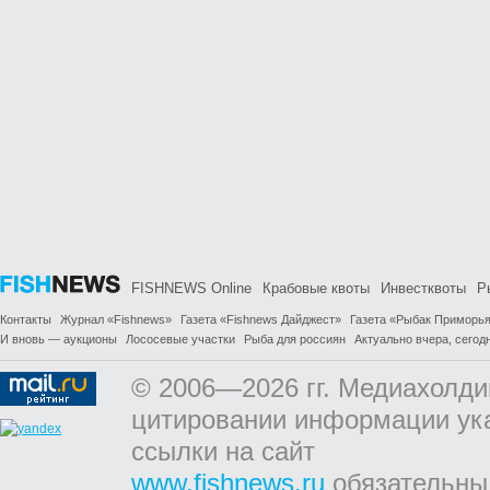
FISHNEWS Online
Крабовые квоты
Инвестквоты
Р
Контакты
Журнал «Fishnews»
Газета «Fishnews Дайджест»
Газета «Рыбак Приморь
И вновь — аукционы
Лососевые участки
Рыба для россиян
Актуально вчера, сегодн
© 2006—2026 гг. Медиахолди
цитировании информации ук
ссылки на сайт
www.fishnews.ru
обязательны