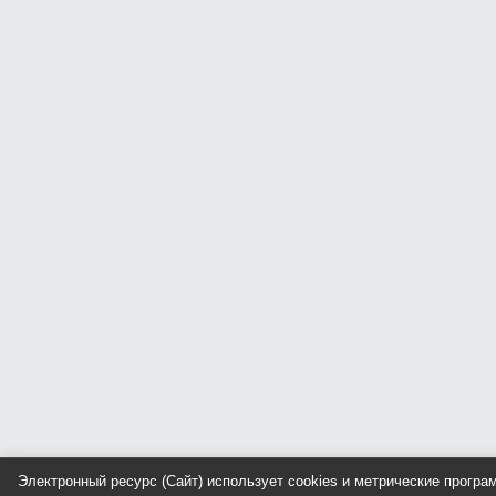
Электронный ресурс (Сайт) использует cookies и метрические прогр