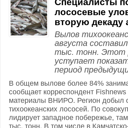
Специалисты п
лососевые уло
вторую декаду 
Вылов тихоокеанс
августа составил 
тыс. тонн. Этот
уступает показат
период предыдущи
В общем вылове более 84% занима
сообщает корреспондент Fishnews 
материалы ВНИРО. Регион добыл о
тихоокеанских лососей. По совок
лидирует западное побережье, там
тыс. тонн. В том числе в Камчатск