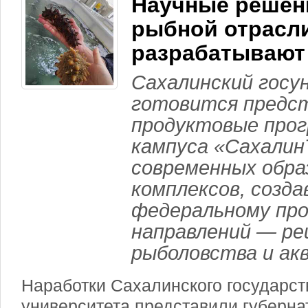
Научные решен
рыбной отрасл
разрабатывают
Сахалинский гос
готовится предс
продуктовые про
кампуса «Сахалин
современных обр
комплексов, созда
федеральному про
направлений — ре
рыболовства и ак
Наработки Сахалинского государст
университета представили губерн