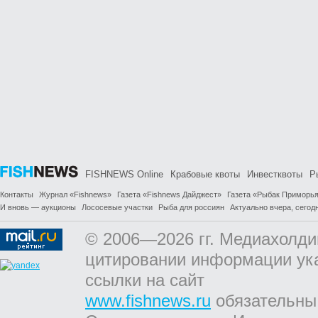
FISHNEWS Online
Крабовые квоты
Инвестквоты
Р
Контакты
Журнал «Fishnews»
Газета «Fishnews Дайджест»
Газета «Рыбак Приморь
И вновь — аукционы
Лососевые участки
Рыба для россиян
Актуально вчера, сегодн
© 2006—2026 гг. Медиахолди
цитировании информации ук
ссылки на сайт
www.fishnews.ru
обязательны