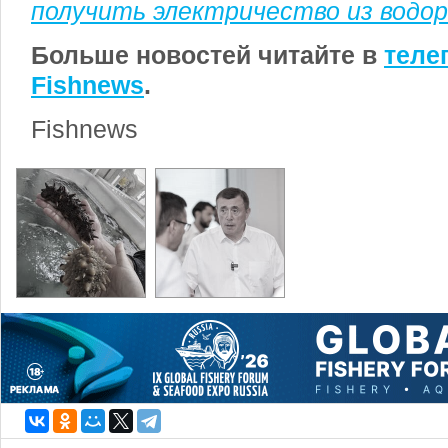
получить электричество из водо
Больше новостей читайте в
теле
Fishnews
.
Fishnews