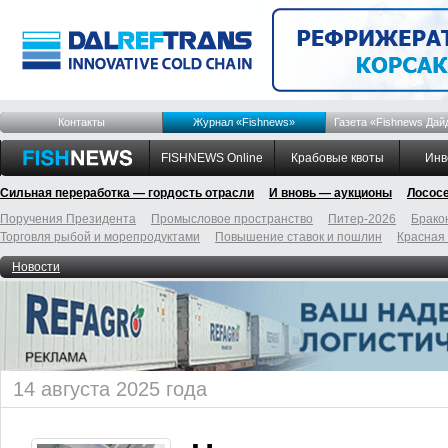
Контакты
Журнал «Fishnews»
Газета «Fishnews Дай
FISHNEWS Online
Крабовые квоты
Инв
Сильная переработка — гордость отрасли
И вновь — аукционы
Лосос
Поручения Президента
Промысловое пространство
Питер-2026
Брако
Торговля рыбой и морепродуктами
Повышение ставок и пошлин
Красная
Новости
14 августа 2025 года