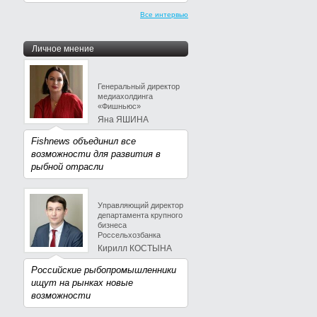
Все интервью
Личное мнение
Генеральный директор
медиахолдинга
«Фишньюс»
Яна ЯШИНА
Fishnews объединил все
возможности для развития в
рыбной отрасли
Управляющий директор
департамента крупного
бизнеса
Россельхозбанка
Кирилл КОСТЫНА
Российские рыбопромышленники
ищут на рынках новые
возможности