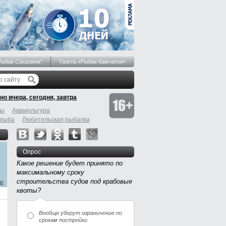
Рыбак Сахалина"
Газета «Рыбак Камчатки»
но вчера, сегодня, завтра
бы
Аквакультура
 рыба
Любительская рыбалка
Опрос
Какое решение будет принято по
максимальному сроку
строительства судов под крабовые
квоты?
Вообще уберут ограничение по
срокам постройки