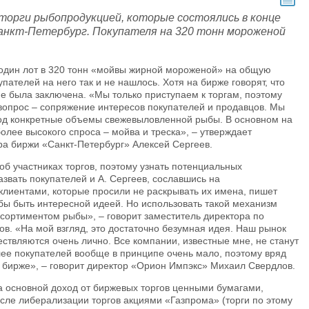
 торги рыбопродукцией, которые состоялись в конце
анкт-Петербург. Покупателя на 320 тонн мороженой
 один лот в 320 тонн «мойвы жирной мороженой» на общую
пателей на него так и не нашлось. Хотя на бирже говорят, что
 не была заключена. «Мы только приступаем к торгам, поэтому
вопрос – сопряжение интересов покупателей и продавцов. Мы
под конкретные объемы свежевыловленной рыбы. В основном на
олее высокого спроса – мойва и треска», – утверждает
ра биржи «Санкт-Петербург» Алексей Сергеев.
об участниках торгов, поэтому узнать потенциальных
азвать покупателей и А. Сергеев, сославшись на
лиентами, которые просили не раскрывать их имена, пишет
 бы быть интересной идеей. Но использовать такой механизм
сортиментом рыбы», – говорит заместитель директора по
в. «На мой взгляд, это достаточно безумная идея. Наш рынок
ествляются очень лично. Все компании, известные мне, не станут
лее покупателей вообще в принципе очень мало, поэтому вряд
а бирже», – говорит директор «Орион Импэкс» Михаил Свердлов.
а основной доход от биржевых торгов ценными бумагами,
ле либерализации торгов акциями «Газпрома» (торги по этому