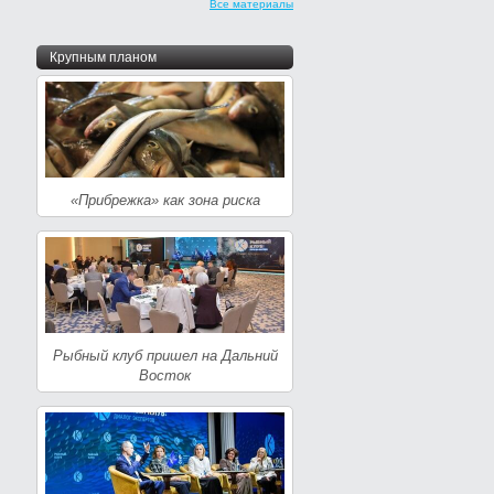
Все материалы
Крупным планом
«Прибрежка» как зона риска
Рыбный клуб пришел на Дальний
Восток