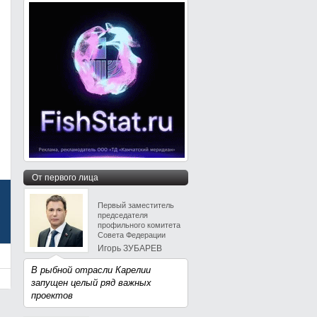
От первого лица
Первый заместитель
председателя
профильного комитета
Совета Федерации
Игорь ЗУБАРЕВ
В рыбной отрасли Карелии
запущен целый ряд важных
проектов