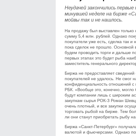
Неудачей закончились первые
минувшей неделе на бирже «С
мойвы так и не нашлось.
На продажу был выставлен только
сумму 5,4 млн. рублей. Однако поку
покупатели уже есть, сделка так и
пока сделок не прошло. Основной 
будем проводить торги и дальше 
первых этапах это будет рыба наиб
заместитель генерального директо
Биржа не предоставляет сведений 
покупателей не удалось. Не смог н
конфиденциальность отношений с к
РБК. «Вообще это, конечно, могло
будут компании лишь с широким ас
закупкам сырья РОК-3 Роман Шевцо
очень плотный, и все закупки осущ
торговать рыбой на бирже. Тем бо
ли они станут приобретать рыбу н
Биржа «Санкт-Петербург» получал
валютой и фьючерсами. Однако пос