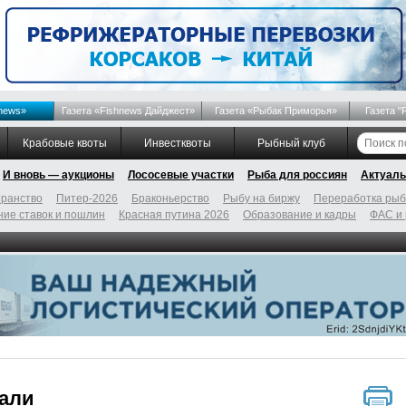
news»
Газета «Fishnews Дайджест»
Газета «Рыбак Приморья»
Газета "
Крабовые квоты
Инвестквоты
Рыбный клуб
И вновь — аукционы
Лососевые участки
Рыба для россиян
Актуаль
ранство
Питер-2026
Браконьерство
Рыбу на биржу
Переработка ры
ие ставок и пошлин
Красная путина 2026
Образование и кадры
ФАС и
дали