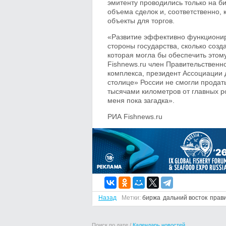
эмитенту проводились только на би
объема сделок и, соответственно, 
объекты для торгов.
«Развитие эффективно функционир
стороны государства, сколько соз
которая могла бы обеспечить этом
Fishnews.ru член Правительственн
комплекса, президент Ассоциации
столице» России не смогли продат
тысячами километров от главных р
меня пока загадка».
РИА Fishnews.ru
Назад
Метки:
биржа
дальний восток
прав
Поиск по дате /
Календарь новостей