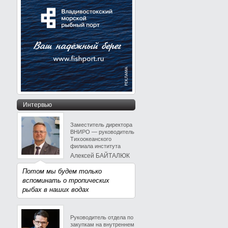
Интервью
Заместитель директора
ВНИРО — руководитель
Тихоокеанского
филиала института
Алексей БАЙТАЛЮК
Потом мы будем только
вспоминать о тропических
рыбах в наших водах
Руководитель отдела по
закупкам на внутреннем