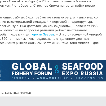
рже «Санкт-Петербург») в 2007 г. она лишилась большого
комиссий от оборота. С тех пор биржа пытается найти новые
ующих рыбных бирж требует не столько регулятивных мер со
дания высокоразвитой складской и портовой инфраструктуры,
у сегменту рынка достаточную «ликвидность», – поясняет РИА
ой комиссии по вопросам развития рыбохозяйственного
 добытчиков минтая
Герман Зверев
. – В густонаселенной «второй
ь 320 тонн мойвы. Как продавать на отдаленном девятью
оссийских рынков Дальнем Востоке 350 тыс. тонн минтая – для
ительственная комиссия