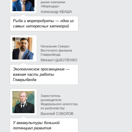
рынке компании
«Мореодор»
Александр КВАША
Рыба и морепродукты — одна из
самых интересных категорий
Начальник Северо-
Восточного филиала
Главрыбвода
Михаил ЦЫБУЛЕНКО
Экологическое просвещение —
важная часть работы
Главрыбвода
Заместитель
руководителя
Федерального агентства
по рыболовству
Василий СОКОЛОВ
У аквакультуры большой
потенциал развития