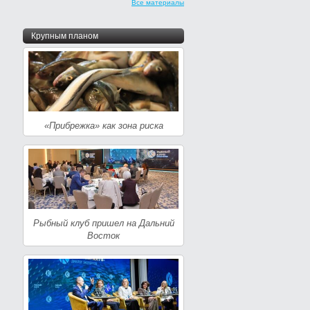
Все материалы
Крупным планом
«Прибрежка» как зона риска
Рыбный клуб пришел на Дальний
Восток