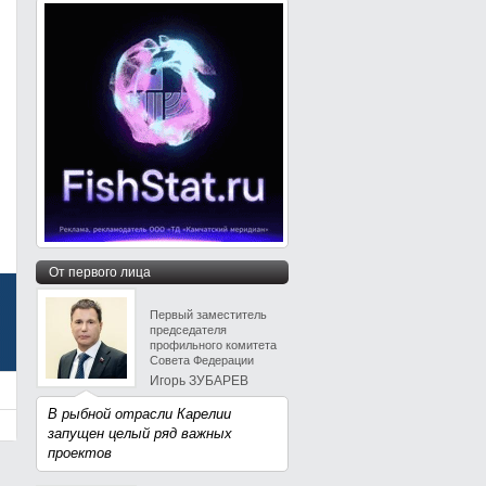
От первого лица
Первый заместитель
председателя
профильного комитета
Совета Федерации
Игорь ЗУБАРЕВ
В рыбной отрасли Карелии
запущен целый ряд важных
проектов