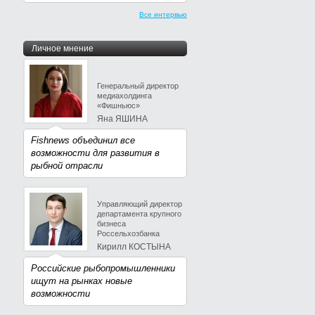
Все интервью
Личное мнение
Генеральный директор
медиахолдинга
«Фишньюс»
Яна ЯШИНА
Fishnews объединил все
возможности для развития в
рыбной отрасли
Управляющий директор
департамента крупного
бизнеса
Россельхозбанка
Кирилл КОСТЫНА
Российские рыбопромышленники
ищут на рынках новые
возможности