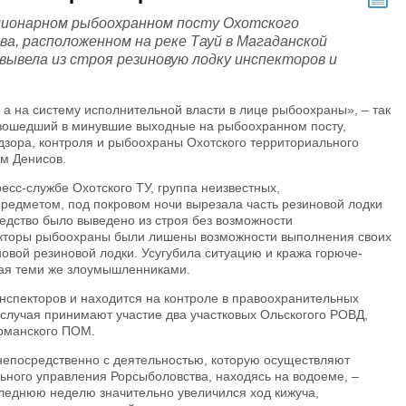
ционарном рыбоохранном посту Охотского
а, расположенном на реке Тауй в Магаданской
вывела из строя резиновую лодку инспекторов и
 а на систему исполнительной власти в лице рыбоохраны», – так
зошедший в минувшие выходные на рыбоохранном посту,
дзора, контроля и рыбоохраны Охотского территориального
м Денисов.
есс-службе Охотского ТУ, группа неизвестных,
редметом, под покровом ночи вырезала часть резиновой лодки
редство было выведено из строя без возможности
кторы рыбоохраны были лишены возможности выполнения своих
новой резиновой лодки. Усугубила ситуацию и кража горюче-
ая теми же злоумышленниками.
нспекторов и находится на контроле в правоохранительных
 случая принимают участие два участковых Ольскогого РОВД,
Арманского ПОМ.
непосредственно с деятельностью, которую осуществляют
ьного управления Рорсыболовства, находясь на водоеме, –
леднюю неделю значительно увеличился ход кижуча,