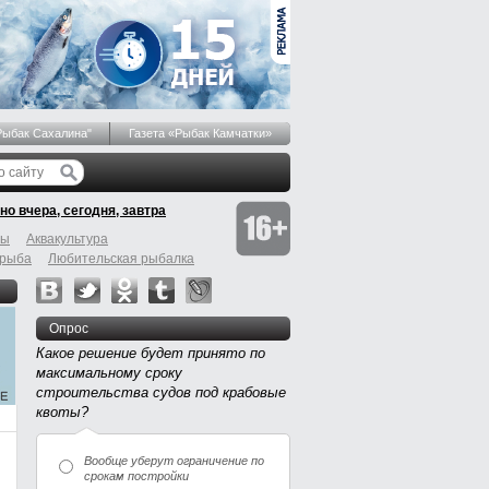
Рыбак Сахалина"
Газета «Рыбак Камчатки»
но вчера, сегодня, завтра
бы
Аквакультура
 рыба
Любительская рыбалка
Опрос
Какое решение будет принято по
максимальному сроку
строительства судов под крабовые
квоты?
Вообще уберут ограничение по
срокам постройки