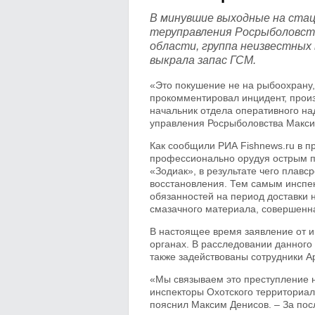
В минувшие выходные на ста
теруправления Росрыболовств
области, группа неизвестных 
выкрала запас ГСМ.
«Это покушение не на рыбоохрану,
прокомментировал инцидент, прои
начальник отдела оперативного на
управления Росрыболовства Макси
Как сообщили РИА Fishnews.ru в пр
профессионально орудуя острым п
«Зодиак», в результате чего плавс
восстановления. Тем самым инспе
обязанностей на период доставки 
смазачного материала, совершенн
В настоящее время заявление от и
органах. В расследовании данного
также задействованы сотрудники 
«Мы связываем это преступление 
инспекторы Охотского территориал
пояснил Максим Денисов. – За пос