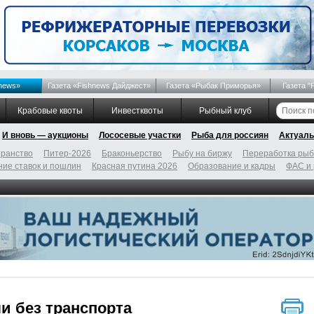
news»
Газета «Fishnews Дайджест»
Газета «Рыбак Приморья»
Газета "
Крабовые квоты
Инвестквоты
Рыбный клуб
И вновь — аукционы
Лососевые участки
Рыба для россиян
Актуаль
ранство
Питер-2026
Браконьерство
Рыбу на биржу
Переработка ры
ие ставок и пошлин
Красная путина 2026
Образование и кадры
ФАС и
и без транспорта