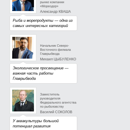
рынке компании
«Мореодор»
Александр КВАША
Рыба и морепродукты — одна из
самых интересных категорий
Начальник Северо-
Восточного филиала
Главрыбвода
Михаил ЦЫБУЛЕНКО
Экологическое просвещение —
важная часть работы
Главрыбвода
Заместитель
руководителя
Федерального агентства
по рыболовству
Василий СОКОЛОВ
У аквакультуры большой
потенциал развития