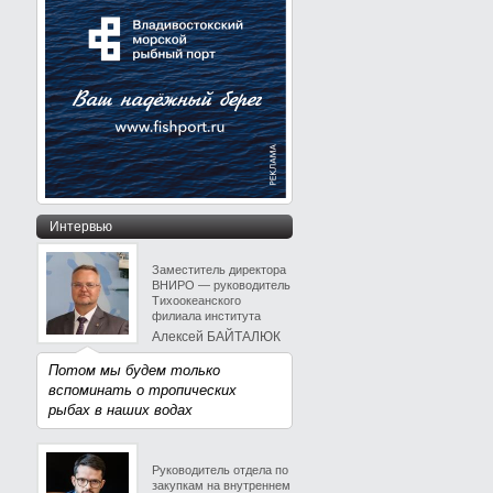
Интервью
Заместитель директора
ВНИРО — руководитель
Тихоокеанского
филиала института
Алексей БАЙТАЛЮК
Потом мы будем только
вспоминать о тропических
рыбах в наших водах
Руководитель отдела по
закупкам на внутреннем