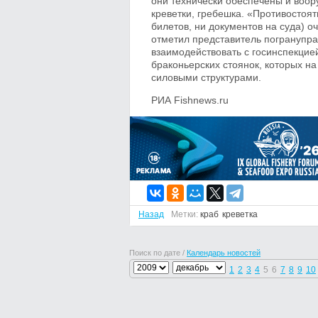
они технически обеспечены и воор
креветки, гребешка. «Противосто
билетов, ни документов на суда) о
отметил представитель погранупр
взаимодействовать с госинспекцие
браконьерских стоянок, которых на
силовыми структурами.
РИА Fishnews.ru
Назад
Метки:
краб
креветка
Поиск по дате /
Календарь новостей
1
2
3
4
5
6
7
8
9
10