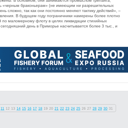
ужены. В основном, они занимаются промыслом трепанга,
ять «черным браконьерам» (не имеющим ни разрешительных
чень сложно, так как они постоянно меняют тактику действий», –
авления. В будущем году пограничники намерены более плотно
й по маломерному флоту в целях ликвидации стихийных
 сегодняшний день в Приморье насчитывается более 3 тыс., и
11
12
13
14
15
16
17
18
19
20
21
22
23
24
25
26
27
28
29
30
31