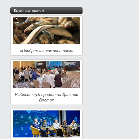
Крупным планом
«Прибрежка» как зона риска
Рыбный клуб пришел на Дальний
Восток