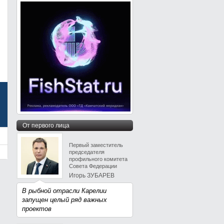
От первого лица
Первый заместитель
председателя
профильного комитета
Совета Федерации
Игорь ЗУБАРЕВ
В рыбной отрасли Карелии
запущен целый ряд важных
проектов