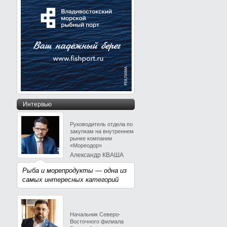
Интервью
Руководитель отдела по
закупкам на внутреннем
рынке компании
«Мореодор»
Александр КВАША
Рыба и морепродукты — одна из
самых интересных категорий
Начальник Северо-
Восточного филиала