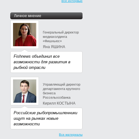
Все интервью
Личное мнение
Генеральный директор
медиахолдинга
«Фишньюс»
Яна ЯШИНА
Fishnews объединил все
возможности для развития в
рыбной отрасли
Управляющий директор
департамента крупного
бизнеса
Россельхозбанка
Кирилл КОСТЫНА
Российские рыбопромышленники
ищут на рынках новые
возможности
Все материалы