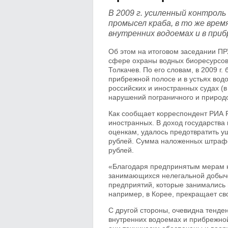
В 2009 г. усиленный контроль
промысел краба, в то же врем
внутренних водоемах и в приб
Об этом на итоговом заседании ПР
сфере охраны водных биоресурсов
Толкачев. По его словам, в 2009 г
прибрежной полосе и в устьях водо
российских и иностранных судах (в 
нарушений пограничного и природо
Как сообщает корреспондент РИА Fi
иностранных. В доход государства
оценкам, удалось предотвратить у
рублей. Сумма наложенных штрафо
рублей.
«Благодаря предпринятым мерам н
занимающихся нелегальной добычей
предприятий, которые занимались
например, в Корее, прекращает св
С другой стороны, очевидна тенде
внутренних водоемах и прибрежной