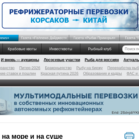
news»
Газета «Fishnews Дайджест»
Газета «Рыбак Приморья»
Газета "
Крабовые квоты
Инвестквоты
Рыбный клуб
И вновь — аукционы
Лососевые участки
Рыба для россиян
Актуаль
ранство
Питер-2026
Браконьерство
Рыбу на биржу
Переработка ры
ие ставок и пошлин
Красная путина 2026
Образование и кадры
ФАС и
 на море и на суше