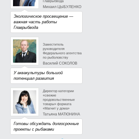
Главрыбвода
Михаил ЦЫБУЛЕНКО
Экологическое просвещение —
важная часть работы
Главрыбвода
Заместитель
руководителя
Федерального агентства
по рыболовству
Василий СОКОЛОВ
У аквакультуры большой
потенциал развития
Директор категории
«свежие
продовольственные
товары» формата
«Магнит у дома»
Татьяна МАТЮНИНА
Готовы обсуждать долгосрочные
проекты с рыбаками