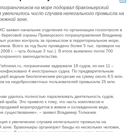
 пограничников на море подорвал браконьерский
я увеличилось число случаев нелегального промысла на
режной зоне.
ХС заявил начальник отделения по организации госконтроля в
 береговой охраны Приморского погрануправления Владимир
. был усилен контроль за промыслом в территориальном море,
емов. Всего за год было проведено более 5 тыс. проверок на
2008 г. – чуть больше 3 тыс.). В итоге выявлено почти 700
охранного законодательства.
shnews.ru, пограничники задержали 18 судов, из них 11 –
 конфисковано 4 иностранных судна. По предварительным
щерб водным биологическим ресурсам на сумму около 8,5 млн.
в на недобросовестных пользователей превысила 25 млн.
ам удалось полностью парализовать деятельность судов,
 краба. Это привело к тому, что часть комплексов и
 продажей морепродуктов в живом и охлажденном виде,
ое существование», – заявил Владимир Толкачев.
нция к увеличению случаев нелегального промысла на
 зоне. Браконьеры организуют банды из нескольких человек,