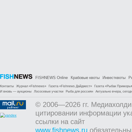
FISHNEWS Online
Крабовые квоты
Инвестквоты
Р
Контакты
Журнал «Fishnews»
Газета «Fishnews Дайджест»
Газета «Рыбак Приморь
И вновь — аукционы
Лососевые участки
Рыба для россиян
Актуально вчера, сегодн
© 2006—2026 гг. Медиахолди
цитировании информации ук
ссылки на сайт
www.fishnews.ru
обязательны