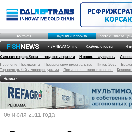
Контакты
Журнал «Fishnews»
Газета «Fishnews Дай
FISHNEWS Online
Крабовые квоты
Инв
Сильная переработка — гордость отрасли
И вновь — аукционы
Лосос
Поручения Президента
Промысловое пространство
Питер-2026
Брако
Торговля рыбой и морепродуктами
Повышение ставок и пошлин
Красная
Новости
06 июля 2011 года