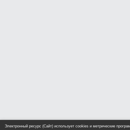
Электронный ресурс (Сайт) использует cookies и метрические прогр