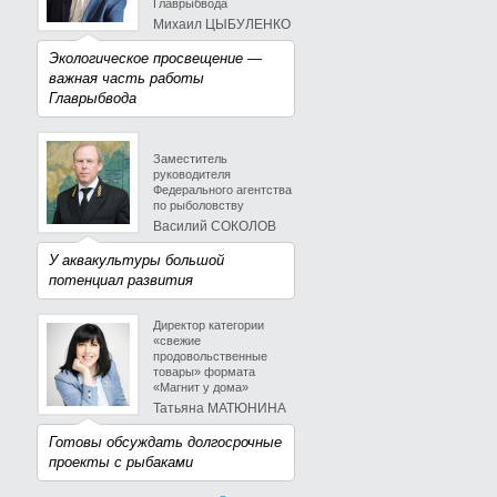
Главрыбвода
Михаил ЦЫБУЛЕНКО
Экологическое просвещение —
важная часть работы
Главрыбвода
Заместитель
руководителя
Федерального агентства
по рыболовству
Василий СОКОЛОВ
У аквакультуры большой
потенциал развития
Директор категории
«свежие
продовольственные
товары» формата
«Магнит у дома»
Татьяна МАТЮНИНА
Готовы обсуждать долгосрочные
проекты с рыбаками