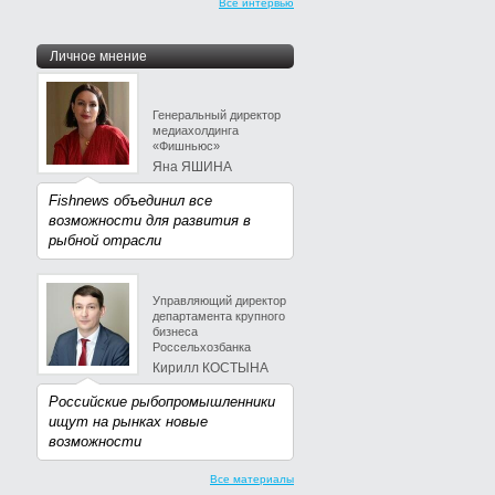
Все интервью
Личное мнение
Генеральный директор
медиахолдинга
«Фишньюс»
Яна ЯШИНА
Fishnews объединил все
возможности для развития в
рыбной отрасли
Управляющий директор
департамента крупного
бизнеса
Россельхозбанка
Кирилл КОСТЫНА
Российские рыбопромышленники
ищут на рынках новые
возможности
Все материалы