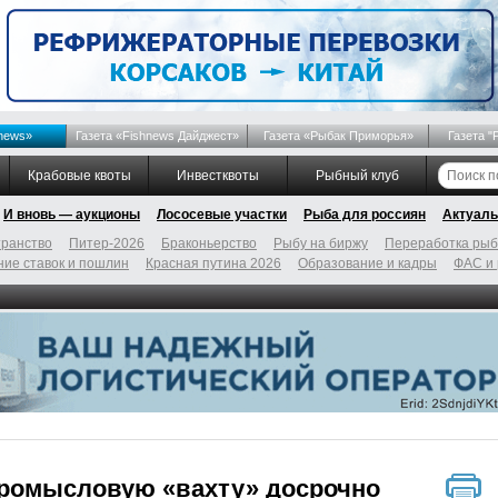
news»
Газета «Fishnews Дайджест»
Газета «Рыбак Приморья»
Газета "
Крабовые квоты
Инвестквоты
Рыбный клуб
И вновь — аукционы
Лососевые участки
Рыба для россиян
Актуаль
ранство
Питер-2026
Браконьерство
Рыбу на биржу
Переработка ры
ие ставок и пошлин
Красная путина 2026
Образование и кадры
ФАС и
ромысловую «вахту» досрочно