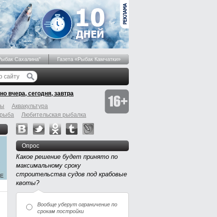
Рыбак Сахалина"
Газета «Рыбак Камчатки»
но вчера, сегодня, завтра
бы
Аквакультура
 рыба
Любительская рыбалка
Опрос
Какое решение будет принято по
максимальному сроку
строительства судов под крабовые
квоты?
Вообще уберут ограничение по
срокам постройки