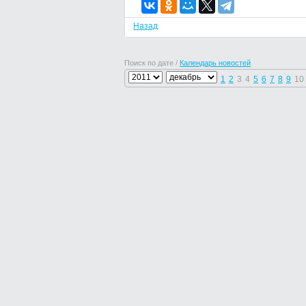
Назад
Поиск по дате /
Календарь новостей
1
2
3
4
5
6
7
8
9
10