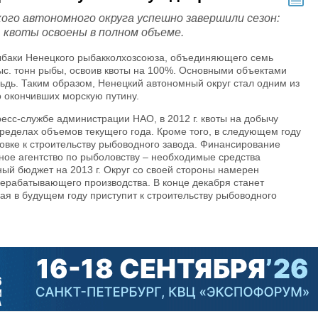
ого автономного округа успешно завершили сезон:
. квоты освоены в полном объеме.
ыбаки Ненецкого рыбакколхозсоюза, объединяющего семь
ыс. тонн рыбы, освоив квоты на 100%. Основными объектами
льдь. Таким образом, Ненецкий автономный округ стал одним из
о окончивших морскую путину.
ресс-службе администрации НАО, в 2012 г. квоты на добычу
пределах объемов текущего года. Кроме того, в следующем году
товке к строительству рыбоводного завода. Финансирование
ное агентство по рыболовству – необходимые средства
ый бюджет на 2013 г. Округ со своей стороны намерен
ерабатывающего производства. В конце декабря станет
ая в будущем году приступит к строительству рыбоводного