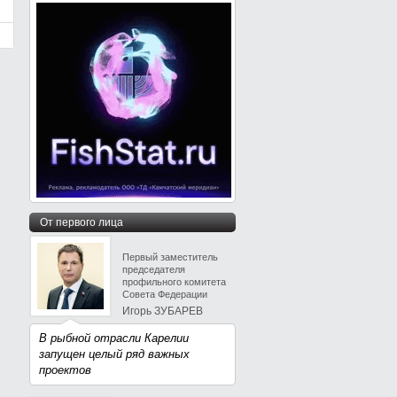
От первого лица
Первый заместитель
председателя
профильного комитета
Совета Федерации
Игорь ЗУБАРЕВ
В рыбной отрасли Карелии
запущен целый ряд важных
проектов