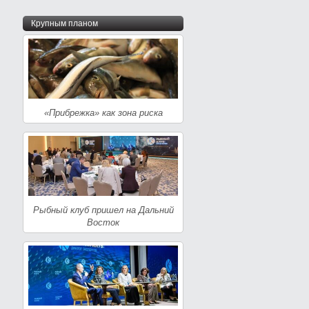
Крупным планом
«Прибрежка» как зона риска
Рыбный клуб пришел на Дальний
Восток