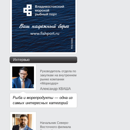
Интервью
Руководитель отдела по
закупкам на внутреннем
рынке компании
«Мореодор»
Александр КВАША
Рыба и морепродукты — одна из
самых интересных категорий
Начальник Северо-
Восточного филиала