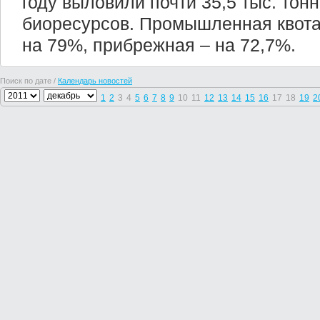
году выловили почти 35,5 тыс. тон
биоресурсов. Промышленная квота
на 79%, прибрежная – на 72,7%.
Поиск по дате /
Календарь новостей
1
2
3
4
5
6
7
8
9
10
11
12
13
14
15
16
17
18
19
2