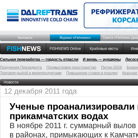
Контакты
Журнал «Fishnews»
Газета «Fishnews Дай
FISHNEWS Online
Крабовые квоты
Инв
Сильная переработка — гордость отрасли
И вновь — аукционы
Лосос
Поручения Президента
Промысловое пространство
Питер-2026
Брако
Торговля рыбой и морепродуктами
Повышение ставок и пошлин
Красная
Новости
12 декабря 2011 года
Ученые проанализировали
прикамчатских водах
В ноябре 2011 г. суммарный вылов
в районах, примыкающих к Камчатк