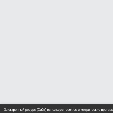
Электронный ресурс (Сайт) использует cookies и метрические прогр