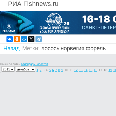
РИА Fishnews.ru
Назад
Метки:
лосось
норвегия
форель
Поиск по дате /
Календарь новостей
1
2
3
4
5
6
7
8
9
10
11
12
13
14
15
16
17
18
19
2