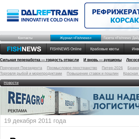
Контакты
Журнал «Fishnews»
Газета «Fishnews Дай
FISHNEWS Online
Крабовые квоты
Инв
Сильная переработка — гордость отрасли
И вновь — аукционы
Лосос
Поручения Президента
Промысловое пространство
Питер-2026
Брако
Торговля рыбой и морепродуктами
Повышение ставок и пошлин
Красная
Новости
19 декабря 2011 года