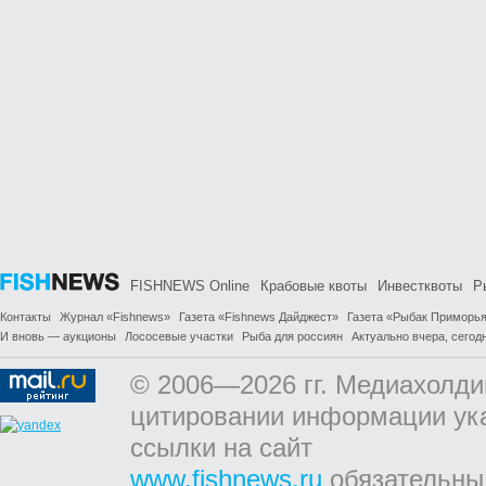
FISHNEWS Online
Крабовые квоты
Инвестквоты
Р
Контакты
Журнал «Fishnews»
Газета «Fishnews Дайджест»
Газета «Рыбак Приморь
И вновь — аукционы
Лососевые участки
Рыба для россиян
Актуально вчера, сегодн
© 2006—2026 гг. Медиахолди
цитировании информации ук
ссылки на сайт
www.fishnews.ru
обязательны