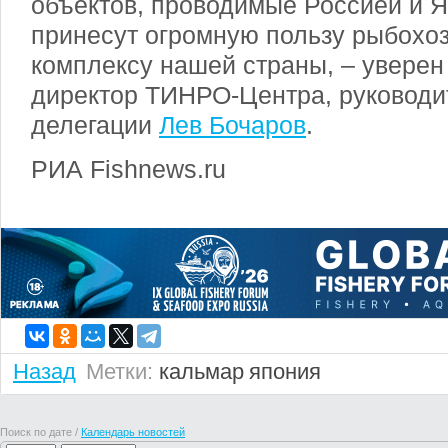
объектов, проводимые Россией и Я
принесут огромную пользу рыбохо
комплексу нашей страны, – уверен
директор ТИНРО-Центра, руководи
делегации
Лев Бочаров
.
РИА Fishnews.ru
Назад
Метки:
кальмар
япония
Поиск по дате /
Календарь новостей