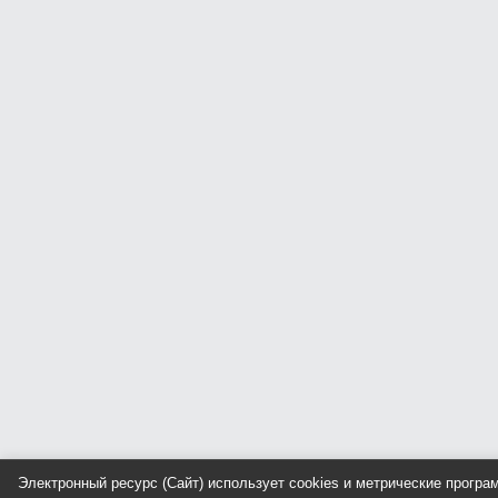
Электронный ресурс (Сайт) использует cookies и метрические прогр