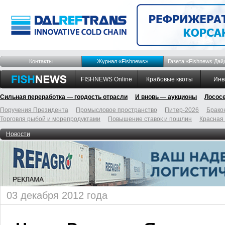
Контакты
Журнал «Fishnews»
Газета «Fishnews Дай
FISHNEWS Online
Крабовые квоты
Инв
Сильная переработка — гордость отрасли
И вновь — аукционы
Лосос
Поручения Президента
Промысловое пространство
Питер-2026
Брако
Торговля рыбой и морепродуктами
Повышение ставок и пошлин
Красная
Новости
03 декабря 2012 года