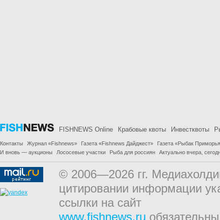
FISHNEWS Online
Крабовые квоты
Инвестквоты
Р
Контакты
Журнал «Fishnews»
Газета «Fishnews Дайджест»
Газета «Рыбак Приморь
И вновь — аукционы
Лососевые участки
Рыба для россиян
Актуально вчера, сегодн
© 2006—2026 гг. Медиахолди
цитировании информации ук
ссылки на сайт
www.fishnews.ru
обязательны