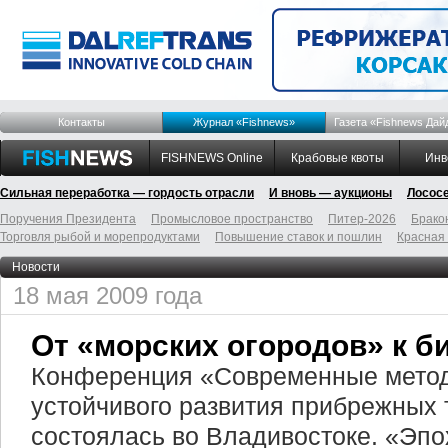
Контакты
Журнал «Fishnews»
Газета «Fishnews Дай
FISHNEWS Online
Крабовые квоты
Инв
Сильная переработка — гордость отрасли
И вновь — аукционы
Лосос
Поручения Президента
Промысловое пространство
Питер-2026
Брако
Торговля рыбой и морепродуктами
Повышение ставок и пошлин
Красная
Новости
18 мая 2009 года
От «морских огородов» к б
Конференция «Современные метод
устойчивого развития прибрежных
состоялась во Владивостоке. «Эпо