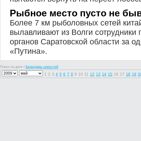
Рыбное место пусто не бы
Более 7 км рыболовных сетей кита
вылавливают из Волги сотрудники
органов Саратовской области за о
«Путина».
Поиск по дате /
Календарь новостей
1
2
3
4
5
6
7
8
9
10
11
12
13
14
15
16
17
18
19
2