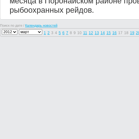
месяца в Поронайском районе про
рыбоохранных рейдов.
Поиск по дате /
Календарь новостей
1
2
3
4
5
6
7
8
9
10
11
12
13
14
15
16
17
18
19
2