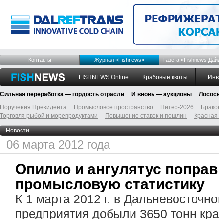
Контакты
Журнал «Fishnews»
Газета «Fishnews Дай
FISHNEWS Online
Крабовые квоты
Инв
Сильная переработка — гордость отрасли
И вновь — аукционы
Лосос
Поручения Президента
Промысловое пространство
Питер-2026
Брако
Торговля рыбой и морепродуктами
Повышение ставок и пошлин
Красная
Новости
06 марта 2012 года
Опилио и ангулятус попра
промысловую статистику
К 1 марта 2012 г. в Дальневосточн
предприятия добыли 3650 тонн кра