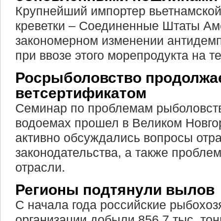
Крупнейший импортер вьетнамско
креветки – Соединенные Штаты Ам
закономерном изменении антидем
при ввозе этого морепродукта на т
Росрыболовство продолжае
ветсертификатом
Семинар по проблемам рыболовст
водоемах прошел в Великом Новгор
активно обсуждались вопросы отр
законодательства, а также пробле
отрасли.
Регионы подтянули вылов
С начала года российские рыбохо
организации добыли 856,7 тыс. то