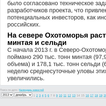
было согласовано техническое за
разработчиков проекта, что привл
потенциальных инвесторов, как ино
российских.
На севере Охотоморья рас
минтая и сельди
С начала 2013 г. в Северо-Охотом
поймано 290 тыс. тонн минтая (97
объема) и 178,1 тыс. тонн сельди 
неделю среднесуточные уловы эти
увеличились.
Поиск по дате /
Календарь новостей
1
2
3
4
5
6
7
8
9
10
11
12
13
14
15
16
17
18
19
2