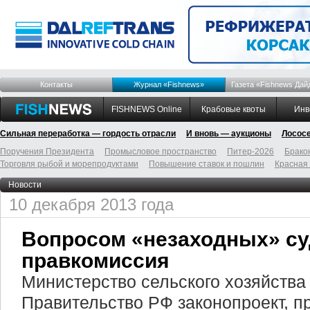
Контакты
Журнал «Fishnews»
Газета «Fishnews Дай
FISHNEWS Online
Крабовые квоты
Инв
Сильная переработка — гордость отрасли
И вновь — аукционы
Лосос
Поручения Президента
Промысловое пространство
Питер-2026
Брако
Торговля рыбой и морепродуктами
Повышение ставок и пошлин
Красная
Новости
10 декабря 2013 года
Вопросом «незаходных» су
правкомиссия
Министерство сельского хозяйства
Правительство РФ законопроект, 