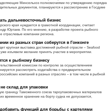
 наделяющие Минсельхоз полномочиями по утверждению порядка
ительных документов, планируются к рассмотрению в Госдуме
тать дальневосточный бизнес
ского края нуждается в грамотной координации, считает
ндр Юртаев. По его мнению, в разработке проекта рыбного
е отраслевые компании региона.
и из разных стран соберутся в Гонконге
йдет крупная выставка достижений рыбной отрасли – Seafood
н уже изъявили желание принять участие в мероприятии.
ится к рыбному бизнесу
тельственной комиссии по контролю за осуществлением
нируется рассмотреть ходатайства о предварительном
российских компаний в разных отраслях – в том числе в рыбной
не склад для упаковки
ую границу Таможенного союза тароупаковочных материалов
их временное хранение на борту судна не допускается,
добавить функций для борьбы с картелями