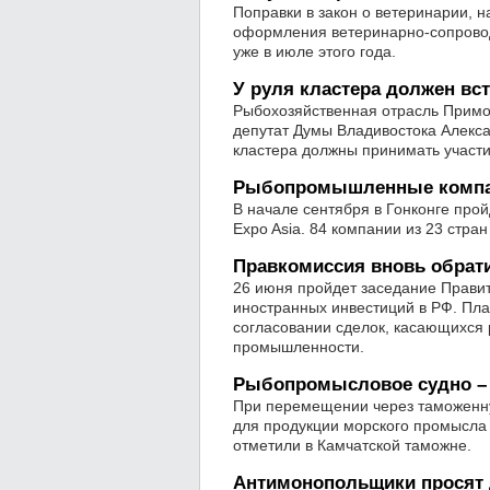
Поправки в закон о ветеринарии,
оформления ветеринарно-сопровод
уже в июле этого года.
У руля кластера должен вс
Рыбохозяйственная отрасль Примор
депутат Думы Владивостока Алекса
кластера должны принимать участи
Рыбопромышленные компани
В начале сентября в Гонконге про
Expo Asia. 84 компании из 23 стра
Правкомиссия вновь обрат
26 июня пройдет заседание Прави
иностранных инвестиций в РФ. Пла
согласовании сделок, касающихся 
промышленности.
Рыбопромысловое судно – 
При перемещении через таможенн
для продукции морского промысла 
отметили в Камчатской таможне.
Антимонопольщики просят 