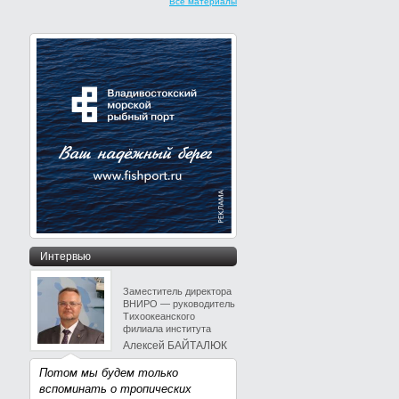
Все материалы
Интервью
Заместитель директора
ВНИРО — руководитель
Тихоокеанского
филиала института
Алексей БАЙТАЛЮК
Потом мы будем только
вспоминать о тропических