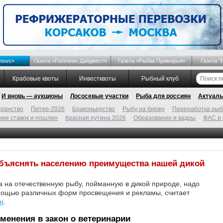
news»
Газета «Fishnews Дайджест»
Газета «Рыбак Приморья»
Газета "
Крабовые квоты
Инвестквоты
Рыбный клуб
И вновь — аукционы
Лососевые участки
Рыба для россиян
Актуаль
ранство
Питер-2026
Браконьерство
Рыбу на биржу
Переработка ры
ие ставок и пошлин
Красная путина 2026
Образование и кадры
ФАС и
бъяснять населению преимущества нашей дикой
 на отечественную рыбу, пойманную в дикой природе, надо
омощью различных форм просвещения и рекламы, считает
н
.
менения в закон о ветеринарии