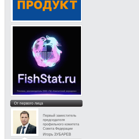
От первого лица
Первый заместитель
председателя
профильного комитета
Совета Федерации
Игорь ЗУБАРЕВ