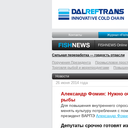
Контакты
Журнал «Fish
FISHNEWS Online
Сильная переработка — гордость отрасли
Поручения Президента
Промысловое прост
Торговля рыбой и морепродуктами
Повышен
odnoklassniki
tumblr
livejournal
Новости
26 июня 2014 года
Александр Фомин: Нужно о
рыбы
Для повышения внутреннего спроса
менять культуру потребления с п
президент ВАРПЭ
Александр Фоми
Депутаты срочно готовят из