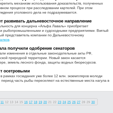
крепить механизм использования доказательств, полученных
вном процессе при расследовании картелей. При этом
ждения уголовного дела не подразумевается.
т развивать дальневосточное направление
альность для концерна «Альфа Лаваль» приобретает
ыми рыбопромышленными и судоходными предприятиями. Взятый
вый представитель компании по Дальневосточному
алков
.
ала получили одобрение сенаторов
ли изменения в отдельные законодательные акты РФ,
ской природной территории. Новый закон касается
зере, земель лесного фонда, защиты водных биоресурсов.
ют осетровыми
в рамках госзадания уже более 12 млн. экземпляров молоди
 период часть рыбы переселяют на естественные места нагула в
11
12
13
14
15
16
17
18
19
20
21
22
23
24
25
26
27
28
29
30