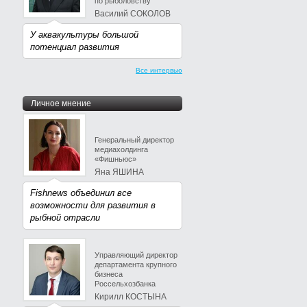
по рыболовству
Василий СОКОЛОВ
У аквакультуры большой
потенциал развития
Все интервью
Личное мнение
Генеральный директор
медиахолдинга
«Фишньюс»
Яна ЯШИНА
Fishnews объединил все
возможности для развития в
рыбной отрасли
Управляющий директор
департамента крупного
бизнеса
Россельхозбанка
Кирилл КОСТЫНА