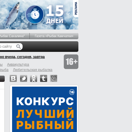
Рыбак Сахалина"
Газета «Рыбак Камчатки»
но вчера, сегодня, завтра
бы
Аквакультура
 рыба
Любительская рыбалка