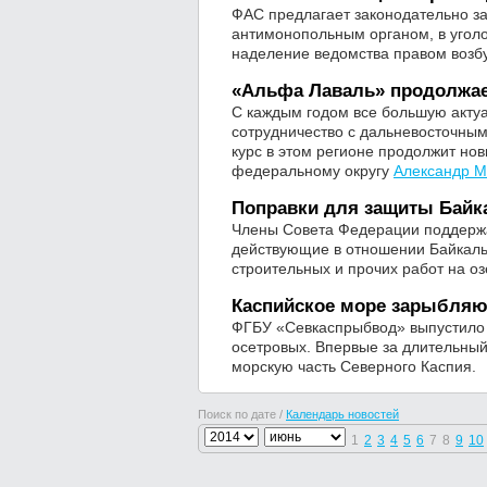
ФАС предлагает законодательно за
антимонопольным органом, в уголо
наделение ведомства правом возбу
«Альфа Лаваль» продолжае
С каждым годом все большую акту
сотрудничество с дальневосточн
курс в этом регионе продолжит но
федеральному округу
Александр М
Поправки для защиты Байк
Члены Совета Федерации поддержа
действующие в отношении Байкаль
строительных и прочих работ на о
Каспийское море зарыбля
ФГБУ «Севкаспрыбвод» выпустило 
осетровых. Впервые за длительный
морскую часть Северного Каспия.
Поиск по дате /
Календарь новостей
1
2
3
4
5
6
7
8
9
10