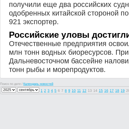
получили еще два российских судн
одобренных китайской стороной п
921 экспортер.
Российские уловы достигли
Отечественные предприятия освои
млн тонн водных биоресурсов. При
Дальневосточном бассейне налови
тонн рыбы и морепродуктов.
Поиск по дате /
Календарь новостей
1
2
3
4
5
6
7
8
9
10
11
12
13
14
15
16
17
18
19
2