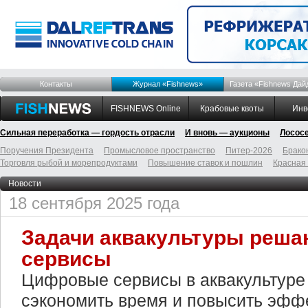
Контакты
Журнал «Fishnews»
Газета «Fishnews Дай
FISHNEWS Online
Крабовые квоты
Инв
Сильная переработка — гордость отрасли
И вновь — аукционы
Лосос
Поручения Президента
Промысловое пространство
Питер-2026
Брако
Торговля рыбой и морепродуктами
Повышение ставок и пошлин
Красная
Новости
18 сентября 2025 года
Задачи аквакультуры реш
сервисы
Цифровые сервисы в аквакультуре
сэкономить время и повысить эфф