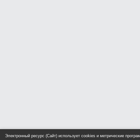
Электронный ресурс (Сайт) использует cookies и метрические прогр