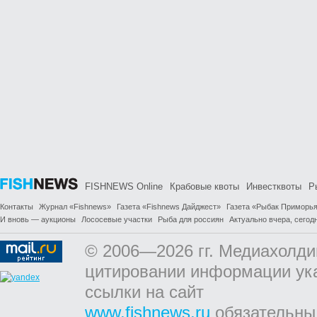
FISHNEWS Online
Крабовые квоты
Инвестквоты
Р
Контакты
Журнал «Fishnews»
Газета «Fishnews Дайджест»
Газета «Рыбак Приморь
И вновь — аукционы
Лососевые участки
Рыба для россиян
Актуально вчера, сегодн
© 2006—2026 гг. Медиахолди
цитировании информации ук
ссылки на сайт
www.fishnews.ru
обязательны