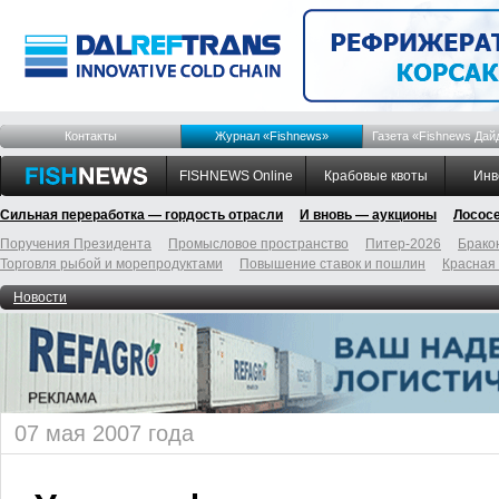
Контакты
Журнал «Fishnews»
Газета «Fishnews Дай
FISHNEWS Online
Крабовые квоты
Инв
Сильная переработка — гордость отрасли
И вновь — аукционы
Лосос
Поручения Президента
Промысловое пространство
Питер-2026
Брако
Торговля рыбой и морепродуктами
Повышение ставок и пошлин
Красная
Новости
07 мая 2007 года