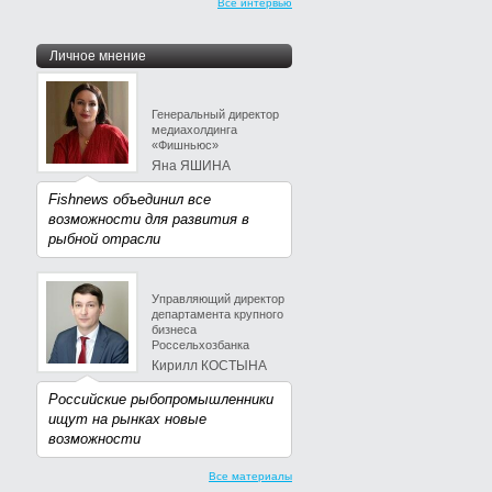
Все интервью
Личное мнение
Генеральный директор
медиахолдинга
«Фишньюс»
Яна ЯШИНА
Fishnews объединил все
возможности для развития в
рыбной отрасли
Управляющий директор
департамента крупного
бизнеса
Россельхозбанка
Кирилл КОСТЫНА
Российские рыбопромышленники
ищут на рынках новые
возможности
Все материалы