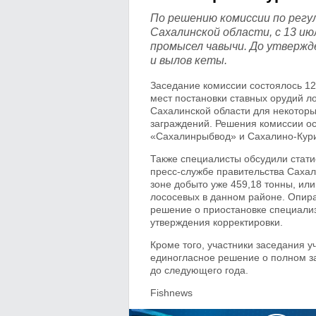
По решению комиссии по регу
Сахалинской области, с 13 ию
промысел чавычи. До утвержд
и вылов кеты.
Заседание комиссии состоялось 12
мест постановки ставных орудий л
Сахалинской области для некотор
заграждений. Решения комиссии 
«Сахалинрыбвод» и Сахалино-Кури
Также специалисты обсудили стати
пресс-службе правительства Сахал
зоне добыто уже 459,18 тонны, ил
лососевых в данном районе. Опир
решение о приостановке специали
утверждения корректировки.
Кроме того, участники заседания 
единогласное решение о полном з
до следующего года.
Fishnews