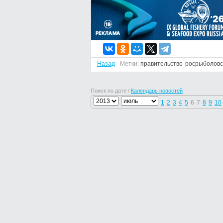
Назад
Метки:
правительство
росрыболовс
Поиск по дате /
Календарь новостей
1
2
3
4
5
6
7
8
9
10