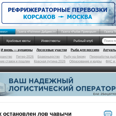
news»
Газета «Fishnews Дайджест»
Газета «Рыбак Приморья»
Газета "
Крабовые квоты
Инвестквоты
Рыбный клуб
И вновь — аукционы
Лососевые участки
Рыба для россиян
Актуаль
ранство
Питер-2026
Браконьерство
Рыбу на биржу
Переработка ры
ие ставок и пошлин
Красная путина 2026
Образование и кадры
ФАС и
х остановлен лов чавычи