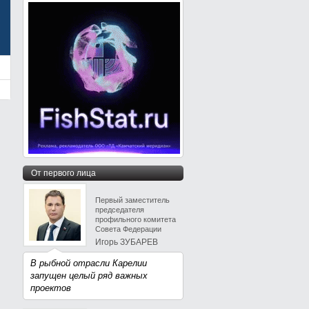
От первого лица
Первый заместитель
председателя
профильного комитета
Совета Федерации
Игорь ЗУБАРЕВ
В рыбной отрасли Карелии
запущен целый ряд важных
проектов