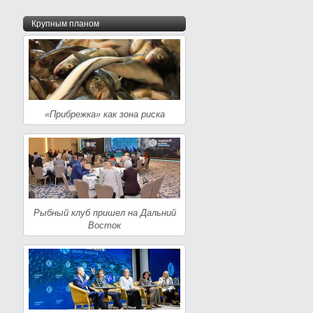
Крупным планом
«Прибрежка» как зона риска
Рыбный клуб пришел на Дальний
Восток