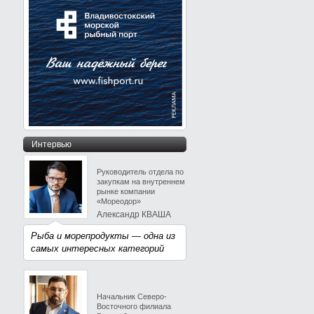
Интервью
Руководитель отдела по
закупкам на внутреннем
рынке компании
«Мореодор»
Александр КВАША
Рыба и морепродукты — одна из
самых интересных категорий
Начальник Северо-
Восточного филиала