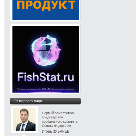
От первого лица
Первый заместитель
председателя
профильного комитета
Совета Федерации
Игорь ЗУБАРЕВ