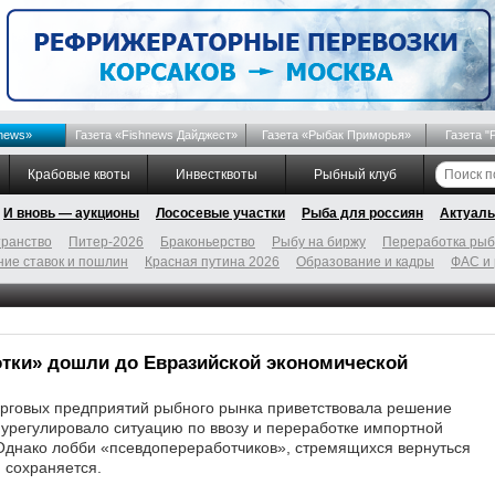
news»
Газета «Fishnews Дайджест»
Газета «Рыбак Приморья»
Газета "
Крабовые квоты
Инвестквоты
Рыбный клуб
И вновь — аукционы
Лососевые участки
Рыба для россиян
Актуаль
ранство
Питер-2026
Браконьерство
Рыбу на биржу
Переработка ры
ие ставок и пошлин
Красная путина 2026
Образование и кадры
ФАС и
тки» дошли до Евразийской экономической
орговых предприятий рыбного рынка приветствовала решение
г. урегулировало ситуацию по ввозу и переработке импортной
 Однако лобби «псевдопереработчиков», стремящихся вернуться
 сохраняется.