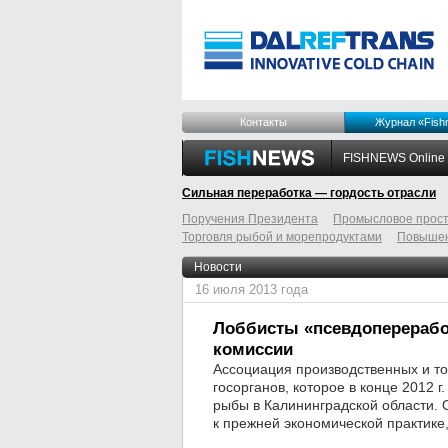
Контакты
Журнал «Fish
FISHNEWS Online
Сильная переработка — гордость отрасли
Поручения Президента
Промысловое прост
Торговля рыбой и морепродуктами
Повышен
odnoklassniki
tumblr
livejournal
Новости
16 июля 2013 года
Лоббисты «псевдоперерабо
комиссии
Ассоциация производственных и т
госорганов, которое в конце 2012 
рыбы в Калининградской области.
к прежней экономической практике,