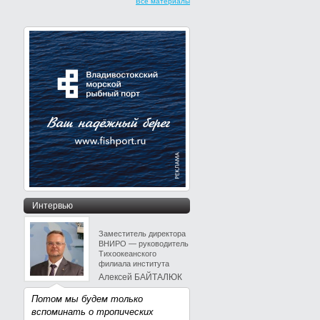
Все материалы
Интервью
Заместитель директора
ВНИРО — руководитель
Тихоокеанского
филиала института
Алексей БАЙТАЛЮК
Потом мы будем только
вспоминать о тропических