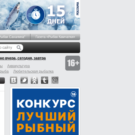
Рыбак Сахалина"
Газета «Рыбак Камчатки»
но вчера, сегодня, завтра
бы
Аквакультура
 рыба
Любительская рыбалка