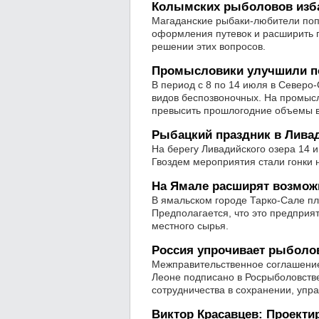
Колымских рыболовов изба
Магаданские рыбаки-любители поп
оформления путевок и расширить г
решении этих вопросов.
Промысловики улучшили по
В период с 8 по 14 июля в Северо
видов беспозвоночных. На промысл
превысить прошлогодние объемы 
Рыбацкий праздник в Лива
На берегу Ливадийского озера 14 
Гвоздем мероприятия стали гонки 
На Ямале расширят возмож
В ямальском городе Тарко-Сале п
Предполагается, что это предприя
местного сырья.
Россия упрочивает рыболо
Межправительственное соглашение 
Леоне подписано в Росрыболовстве
сотрудничества в сохранении, упр
Виктор Красавцев: Проект