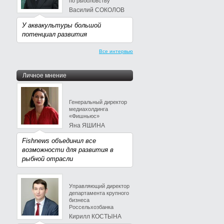
по рыболовству
Василий СОКОЛОВ
У аквакультуры большой
потенциал развития
Все интервью
Личное мнение
Генеральный директор
медиахолдинга
«Фишньюс»
Яна ЯШИНА
Fishnews объединил все
возможности для развития в
рыбной отрасли
Управляющий директор
департамента крупного
бизнеса
Россельхозбанка
Кирилл КОСТЫНА