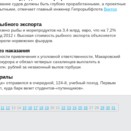
вание судов должны быть глубоко проработанными, а проектные
пытными, отмечает главный инженер Гипрорыбфлота
Виктор
рыбного экспорта
зено рыбы и морепродуктов на 3,4 млрд. евро, что на 7,2%
д 2012 г. Высокая стоимость рыбного экспорта объясняется
орели норвежских фьордов.
ез наказания
ности привлечения к уголовной ответственности, Макаровский
окурора и обязал четверых сахалинцев выплатить в
лн. рублей за незаконный вылов горбуши.
урилы
» отправился в очередной, 124-й, учебный поход. Первым
п, куда барк везет студентов-«путинщиков».
11
12
13
14
15
16
17
18
19
20
21
22
23
24
25
26
27
28
29
30
31