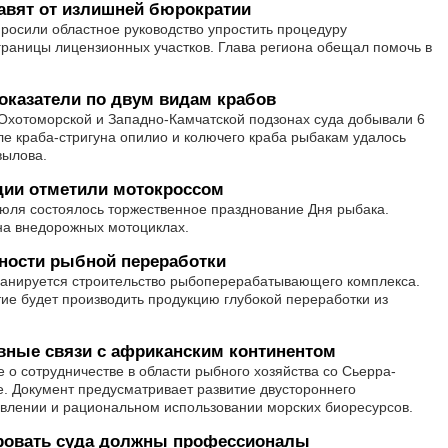
вят от излишней бюрократии
росили областное руководство упростить процедуру
раницы лицензионных участков. Глава региона обещал помочь в
казатели по двум видам крабов
-Охотоморской и Западно-Камчатской подзонах суда добывали 6
е краба-стригуна опилио и колючего краба рыбакам удалось
вылова.
дии отметили мотокроссом
июля состоялось торжественное празднование Дня рыбака.
на внедорожных мотоциклах.
ности рыбной переработки
ланируется строительство рыбоперерабатывающего комплекса.
тие будет производить продукцию глубокой переработки из
вные связи с африканским континентом
о сотрудничестве в области рыбного хозяйства со Сьерра-
. Документ предусматривает развитие двустороннего
авлении и рациональном использовании морских биоресурсов.
ировать суда должны профессионалы