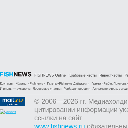
FISHNEWS Online
Крабовые квоты
Инвестквоты
Р
Контакты
Журнал «Fishnews»
Газета «Fishnews Дайджест»
Газета «Рыбак Приморь
И вновь — аукционы
Лососевые участки
Рыба для россиян
Актуально вчера, сегодн
© 2006—2026 гг. Медиахолди
цитировании информации ук
ссылки на сайт
www.fishnews.ru
обязательны