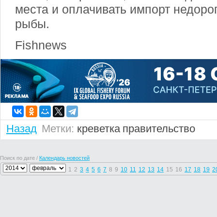
места и оплачивать импорт недоро
рыбы.
Fishnews
Назад
Метки:
креветка
правительство
Поиск по дате /
Календарь новостей
1
2
3
4
5
6
7
8
9
10
11
12
13
14
15
16
17
18
19
2