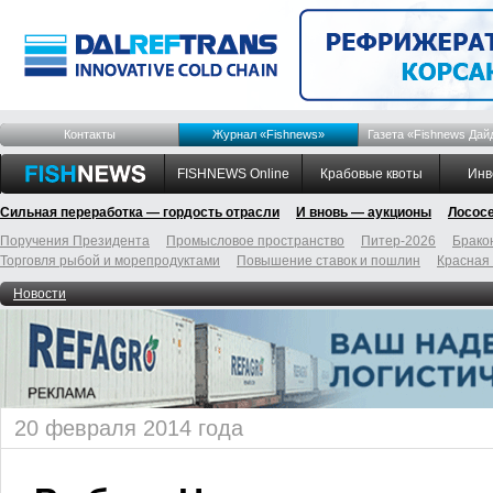
Контакты
Журнал «Fishnews»
Газета «Fishnews Дай
FISHNEWS Online
Крабовые квоты
Инв
Сильная переработка — гордость отрасли
И вновь — аукционы
Лосос
Поручения Президента
Промысловое пространство
Питер-2026
Брако
Торговля рыбой и морепродуктами
Повышение ставок и пошлин
Красная
Новости
20 февраля 2014 года