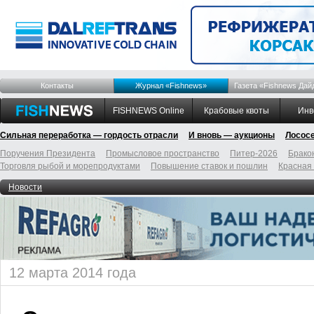
Контакты
Журнал «Fishnews»
Газета «Fishnews Дай
FISHNEWS Online
Крабовые квоты
Инв
Сильная переработка — гордость отрасли
И вновь — аукционы
Лосос
Поручения Президента
Промысловое пространство
Питер-2026
Брако
Торговля рыбой и морепродуктами
Повышение ставок и пошлин
Красная
Новости
12 марта 2014 года