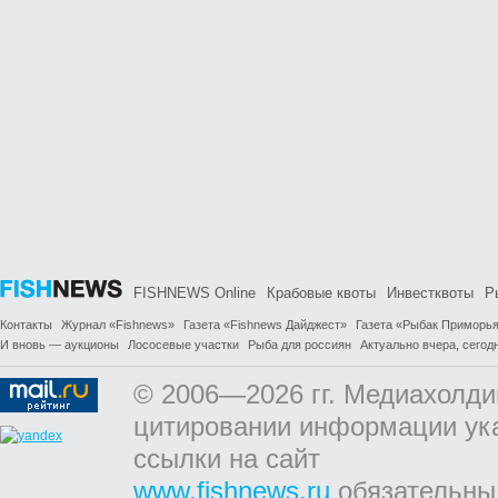
FISHNEWS Online
Крабовые квоты
Инвестквоты
Р
Контакты
Журнал «Fishnews»
Газета «Fishnews Дайджест»
Газета «Рыбак Приморь
И вновь — аукционы
Лососевые участки
Рыба для россиян
Актуально вчера, сегодн
© 2006—2026 гг. Медиахолди
цитировании информации ук
ссылки на сайт
www.fishnews.ru
обязательны