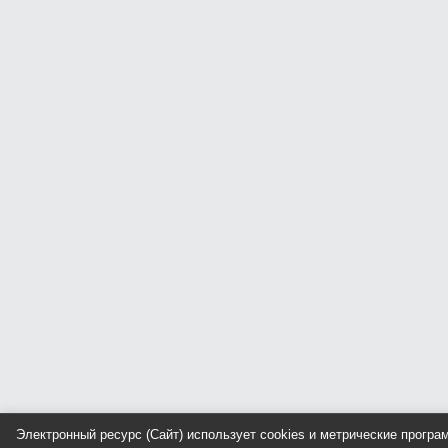
Электронный ресурс (Сайт) использует cookies и метрические прогр