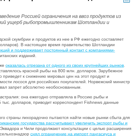
ведение Россией ограничения на ввоз продуктов из
ший ущерб рыбопромышленникам Шотландии и
ской скумбрии и продуктов из нее в РФ ежегодно составляет
 долларов). В настоящее время правительство Шотландии
нкций и поддерживает постоянный контакт с компаниями-
ританских изданий.
кже
оказалась отрезана от одного из своих крупнейших рынков
.
ставлялось красной рыбы на 800 млн. долларов. Зарубежное
 приведет к снижению мировых цен на этот продукт и
мости лосося для российских покупателей. Норвежский министр
звал запрет абсолютно необоснованным.
Австралия: она ежегодно отправляла в Россию рыбы и
 тыс. долларов, приводит корреспондент Fishnews данные
рго страны лихорадочно пытаются найти новые рынки сбыта для
иканские государства рассчитывают увеличить экспорт рыбы и
, Эквадора и Чили продолжают консультации с целью расширения
оссельхознадзор
снял ограничение на импорт пангасиуса и