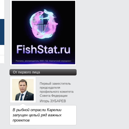
От первого лица
Первый заместитель
председателя
профильного комитета
Совета Федерации
Игорь ЗУБАРЕВ
В рыбной отрасли Карелии
запущен целый ряд важных
проектов