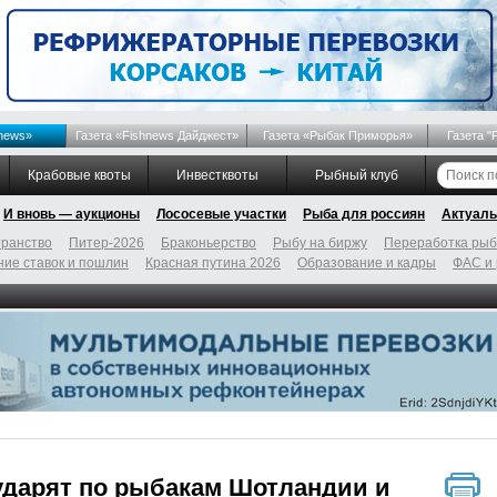
news»
Газета «Fishnews Дайджест»
Газета «Рыбак Приморья»
Газета "
Крабовые квоты
Инвестквоты
Рыбный клуб
И вновь — аукционы
Лососевые участки
Рыба для россиян
Актуаль
ранство
Питер-2026
Браконьерство
Рыбу на биржу
Переработка ры
ие ставок и пошлин
Красная путина 2026
Образование и кадры
ФАС и
ударят по рыбакам Шотландии и