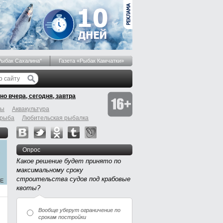
Рыбак Сахалина"
Газета «Рыбак Камчатки»
но вчера, сегодня, завтра
бы
Аквакультура
 рыба
Любительская рыбалка
Опрос
Какое решение будет принято по
максимальному сроку
строительства судов под крабовые
квоты?
Вообще уберут ограничение по
срокам постройки