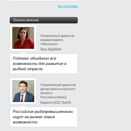
Все интервью
Личное мнение
Генеральный директор
медиахолдинга
«Фишньюс»
Яна ЯШИНА
Fishnews объединил все
возможности для развития в
рыбной отрасли
Управляющий директор
департамента крупного
бизнеса
Россельхозбанка
Кирилл КОСТЫНА
Российские рыбопромышленники
ищут на рынках новые
возможности