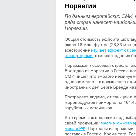
Норвегии
По данным европейских СМИ, в
ряда стран нанесет наиболь
Норвегии.
Общая стоимость экспорта шотланд
около 16 млн. фунтов (26,83 млн.
всесторонне
изучает эффект от са
экспортерами
, отмечает одно из б
Норвежская лососевая отрасль та
Ежегодно из Норвегии в Россию по
СМИ пишет, что эмбарго неминуемо
одновременно – к повышению стои
иностранных дел Бёрге Бренде на
Пострадает, видимо, от санкций и 
морепродуктов примерно на 464,45
зарубежных источников.
В то время как попавшие под эмба
своей продукции,
многие южноамер
мяса в РФ
. Партнеры из Бразилии
поставок в Россию. Кроме того, Р