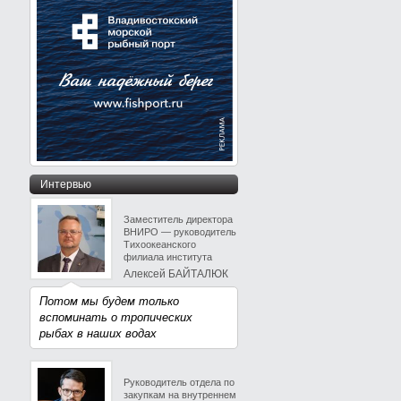
Интервью
Заместитель директора
ВНИРО — руководитель
Тихоокеанского
филиала института
Алексей БАЙТАЛЮК
Потом мы будем только
вспоминать о тропических
рыбах в наших водах
Руководитель отдела по
закупкам на внутреннем