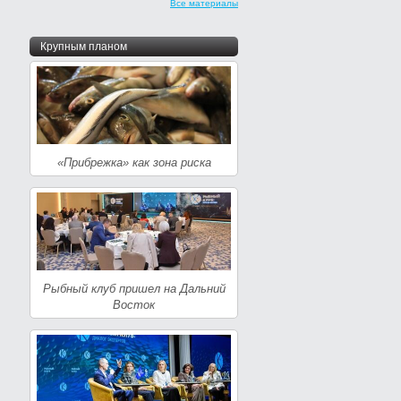
Все материалы
Крупным планом
«Прибрежка» как зона риска
Рыбный клуб пришел на Дальний
Восток