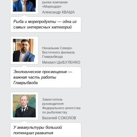
рынке компании
«Мореодор»
Александр КВАША
Рыба и морепродукты — одна из
самых интересных категорий
Начальник Северо-
Восточного филиала
Главрыбвода
Михаил ЦЫБУЛЕНКО
Экологическое просвещение —
важная часть работы
Главрыбвода
Заместитель
руководителя
Федерального агентства
по рыболовству
Василий СОКОЛОВ
У аквакультуры большой
потенциал развития