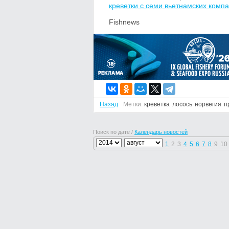
креветки с семи вьетнамских комп
Fishnews
Назад
Метки:
креветка
лосось
норвегия
п
Поиск по дате /
Календарь новостей
1
2
3
4
5
6
7
8
9
10