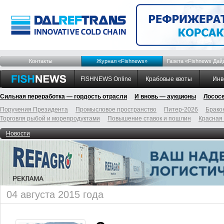
Контакты
Журнал «Fishnews»
Газета «Fishnews Дай
FISHNEWS Online
Крабовые квоты
Инв
Сильная переработка — гордость отрасли
И вновь — аукционы
Лосос
Поручения Президента
Промысловое пространство
Питер-2026
Брако
Торговля рыбой и морепродуктами
Повышение ставок и пошлин
Красная
Новости
04 августа 2015 года