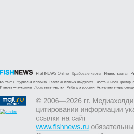
FISHNEWS Online
Крабовые квоты
Инвестквоты
Р
Контакты
Журнал «Fishnews»
Газета «Fishnews Дайджест»
Газета «Рыбак Приморь
И вновь — аукционы
Лососевые участки
Рыба для россиян
Актуально вчера, сегодн
© 2006—2026 гг. Медиахолди
цитировании информации ук
ссылки на сайт
www.fishnews.ru
обязательны