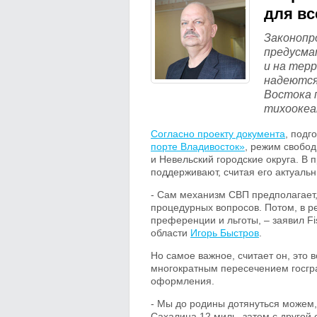
для вс
Законопр
предусма
и на тер
надеются
Востока 
тихоокеа
Согласно проекту документа
, подг
порте Владивосток»
, режим свобод
и Невельский городские округа. В 
поддерживают, считая его актуаль
- Сам механизм СВП предполагает
процедурных вопросов. Потом, в р
преференции и льготы, – заявил F
области
Игорь Быстров
.
Но самое важное, считает он, это 
многократным пересечением госгр
оформления.
- Мы до родины дотянуться можем,
Сахалина 12 миль, затем с другой 