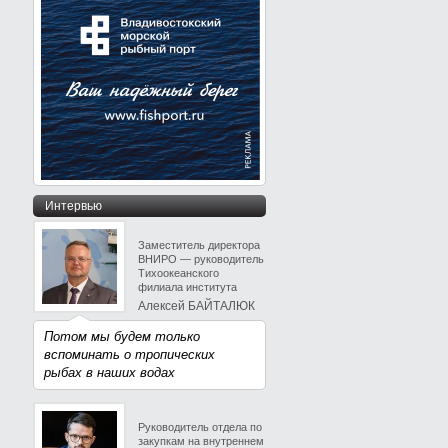
Интервью
Заместитель директора
ВНИРО — руководитель
Тихоокеанского
филиала института
Алексей БАЙТАЛЮК
Потом мы будем только
вспоминать о тропических
рыбах в наших водах
Руководитель отдела по
закупкам на внутреннем