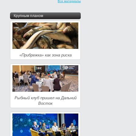
Все материалы
Крупным планом
«Прибрежка» как зона риска
Рыбный клуб пришел на Дальний
Восток