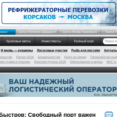
news»
Газета «Fishnews Дайджест»
Газета «Рыбак Приморья»
Газета "
Крабовые квоты
Инвестквоты
Рыбный клуб
И вновь — аукционы
Лососевые участки
Рыба для россиян
Актуаль
ранство
Питер-2026
Браконьерство
Рыбу на биржу
Переработка ры
ие ставок и пошлин
Красная путина 2026
Образование и кадры
ФАС и
 Быстров: Свободный порт важен