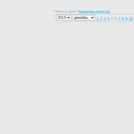
Поиск по дате /
Календарь новостей
1
2
3
4
5
6
7
8
9
10