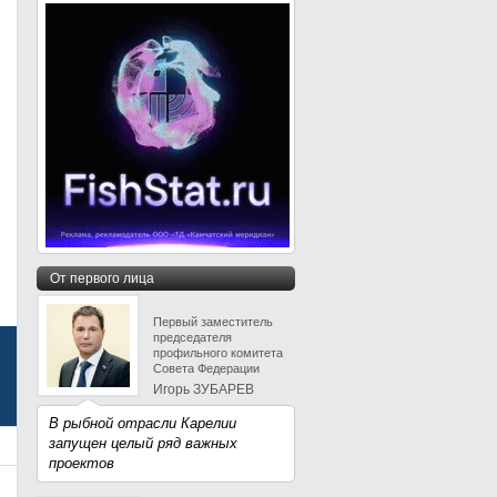
От первого лица
Первый заместитель
председателя
профильного комитета
Совета Федерации
Игорь ЗУБАРЕВ
В рыбной отрасли Карелии
запущен целый ряд важных
проектов