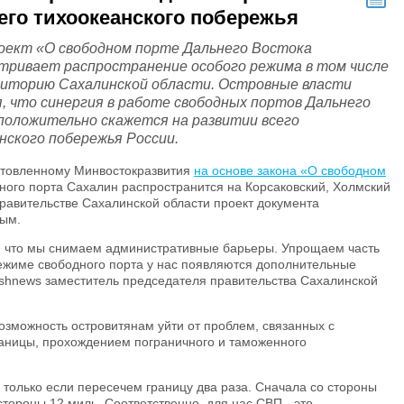
его тихоокеанского побережья
оект «О свободном порте Дальнего Востока
тривает распространение особого режима в том числе
риторию Сахалинской области. Островные власти
, что синергия в работе свободных портов Дальнего
положительно скажется на развитии всего
нского побережья России.
отовленному Минвостокразвития
на основе закона «О свободном
ного порта Сахалин распространится на Корсаковский, Холмский
правительстве Сахалинской области проект документа
ным.
, что мы снимаем административные барьеры. Упрощаем часть
ежиме свободного порта у нас появляются дополнительные
ishnews заместитель председателя правительства Сахалинской
возможность островитянам уйти от проблем, связанных с
аницы, прохождением пограничного и таможенного
 только если пересечем границу два раза. Сначала со стороны
стороны 12 миль. Соответственно, для нас СВП - это