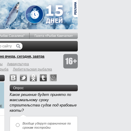
Рыбак Сахалина"
Газета «Рыбак Камчатки»
но вчера, сегодня, завтра
бы
Аквакультура
 рыба
Любительская рыбалка
Опрос
Какое решение будет принято по
максимальному сроку
строительства судов под крабовые
квоты?
Вообще уберут ограничение по
срокам постройки