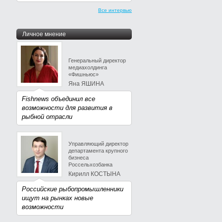
Все интервью
Личное мнение
Генеральный директор
медиахолдинга
«Фишньюс»
Яна ЯШИНА
Fishnews объединил все
возможности для развития в
рыбной отрасли
Управляющий директор
департамента крупного
бизнеса
Россельхозбанка
Кирилл КОСТЫНА
Российские рыбопромышленники
ищут на рынках новые
возможности