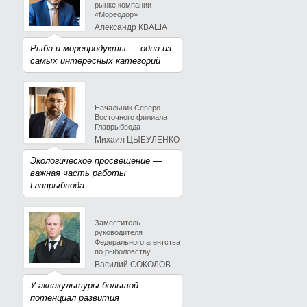
рынке компании
«Мореодор»
Александр КВАША
Рыба и морепродукты — одна из
самых интересных категорий
Начальник Северо-
Восточного филиала
Главрыбвода
Михаил ЦЫБУЛЕНКО
Экологическое просвещение —
важная часть работы
Главрыбвода
Заместитель
руководителя
Федерального агентства
по рыболовству
Василий СОКОЛОВ
У аквакультуры большой
потенциал развития