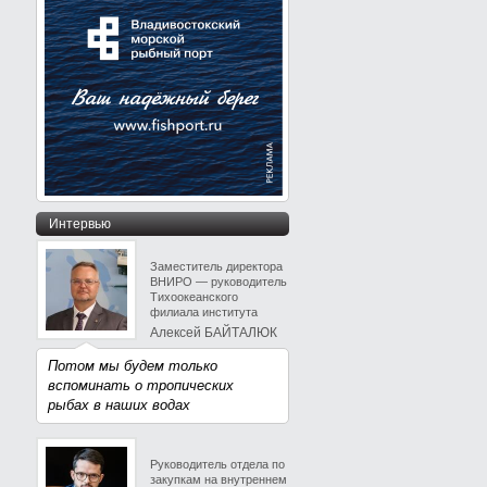
Интервью
Заместитель директора
ВНИРО — руководитель
Тихоокеанского
филиала института
Алексей БАЙТАЛЮК
Потом мы будем только
вспоминать о тропических
рыбах в наших водах
Руководитель отдела по
закупкам на внутреннем