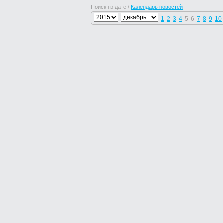
Поиск по дате /
Календарь новостей
1
2
3
4
5
6
7
8
9
10