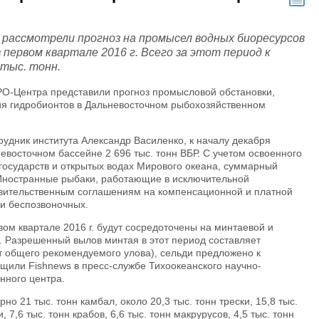
ассмотрели прогноз на промысел водных биоресурсов
 первом квартале 2016 г. Всего за этот период к
 тыс. тонн.
РО-Центра представили прогноз промысловой обстановки,
ия гидробионтов в Дальневосточном рыбохозяйственном
удник института Александр Василенко, к началу декабря
евосточном бассейне 2 696 тыс. тонн ВБР. С учетом освоенного
государств и открытых водах Мирового океана, суммарный
. Иностранные рыбаки, работающие в исключительной
вительственным соглашениям на компенсационной и платной
 и беспозвоночных.
ом квартале 2016 г. будут сосредоточены на минтаевой и
. Разрешенный вылов минтая в этот период составляет
от общего рекомендуемого улова), сельди предложено к
бщили Fishnews в пресс-службе Тихоокеанского научно-
нного центра.
о 21 тыс. тонн камбал, около 20,3 тыс. тонн трески, 15,8 тыс.
и, 7,6 тыс. тонн крабов, 6,6 тыс. тонн макрурусов, 4,5 тыс. тонн