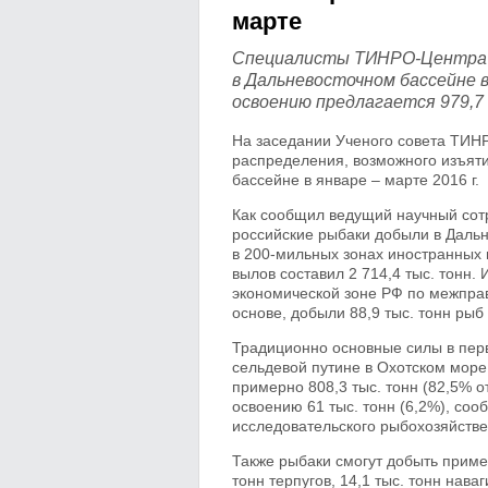
марте
Специалисты ТИНРО-Центра р
в Дальневосточном бассейне в
освоению предлагается 979,7
На заседании Ученого совета ТИН
распределения, возможного изъят
бассейне в январе – марте 2016 г.
Как сообщил ведущий научный сотр
российские рыбаки добыли в Дальн
в 200-мильных зонах иностранных 
вылов составил 2 714,4 тыс. тонн
экономической зоне РФ по межпра
основе, добыли 88,9 тыс. тонн рыб
Традиционно основные силы в перв
сельдевой путине в Охотском море
примерно 808,3 тыс. тонн (82,5% 
освоению 61 тыс. тонн (6,2%), соо
исследовательского рыбохозяйстве
Также рыбаки смогут добыть примерн
тонн терпугов, 14,1 тыс. тонн наваг