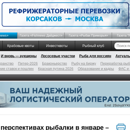
news»
Газета «Fishnews Дайджест»
Газета «Рыбак Приморья»
Газета "
Крабовые квоты
Инвестквоты
Рыбный клуб
И вновь — аукционы
Лососевые участки
Рыба для россиян
Актуаль
ранство
Питер-2026
Браконьерство
Рыбу на биржу
Переработка ры
ие ставок и пошлин
Красная путина 2026
Образование и кадры
ФАС и
 перспективах рыбалки в январе –