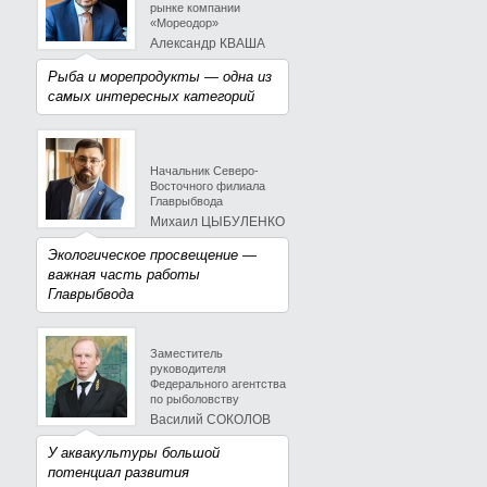
рынке компании
«Мореодор»
Александр КВАША
Рыба и морепродукты — одна из
самых интересных категорий
Начальник Северо-
Восточного филиала
Главрыбвода
Михаил ЦЫБУЛЕНКО
Экологическое просвещение —
важная часть работы
Главрыбвода
Заместитель
руководителя
Федерального агентства
по рыболовству
Василий СОКОЛОВ
У аквакультуры большой
потенциал развития