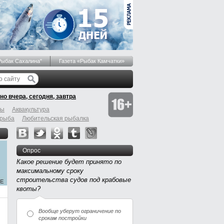
Рыбак Сахалина"
Газета «Рыбак Камчатки»
но вчера, сегодня, завтра
бы
Аквакультура
 рыба
Любительская рыбалка
Опрос
Какое решение будет принято по
максимальному сроку
строительства судов под крабовые
квоты?
Вообще уберут ограничение по
срокам постройки