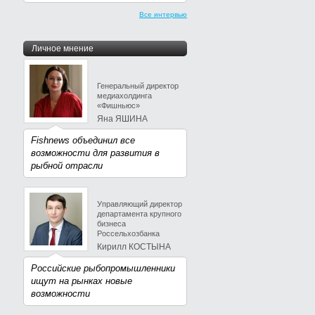
Все интервью
Личное мнение
Генеральный директор
медиахолдинга
«Фишньюс»
Яна ЯШИНА
Fishnews объединил все
возможности для развития в
рыбной отрасли
Управляющий директор
департамента крупного
бизнеса
Россельхозбанка
Кирилл КОСТЫНА
Российские рыбопромышленники
ищут на рынках новые
возможности