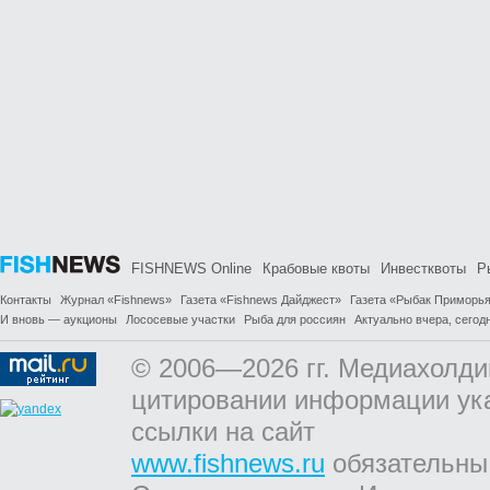
FISHNEWS Online
Крабовые квоты
Инвестквоты
Р
Контакты
Журнал «Fishnews»
Газета «Fishnews Дайджест»
Газета «Рыбак Приморь
И вновь — аукционы
Лососевые участки
Рыба для россиян
Актуально вчера, сегодн
© 2006—2026 гг. Медиахолди
цитировании информации ук
ссылки на сайт
www.fishnews.ru
обязательны