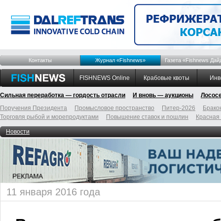
Контакты
Журнал «Fishnews»
Газета «Fishnews Дай
FISHNEWS Online
Крабовые квоты
Инв
Сильная переработка — гордость отрасли
И вновь — аукционы
Лосос
Поручения Президента
Промысловое пространство
Питер-2026
Брако
Торговля рыбой и морепродуктами
Повышение ставок и пошлин
Красная
Новости
11 января 2016 года