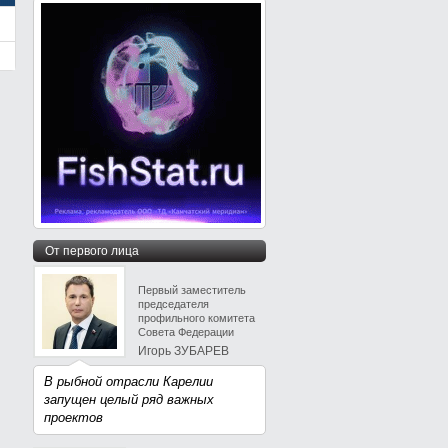
От первого лица
Первый заместитель
председателя
профильного комитета
Совета Федерации
Игорь ЗУБАРЕВ
В рыбной отрасли Карелии
запущен целый ряд важных
проектов