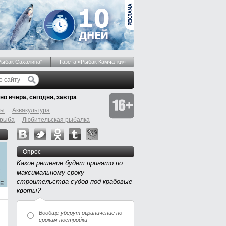
Рыбак Сахалина"
Газета «Рыбак Камчатки»
но вчера, сегодня, завтра
бы
Аквакультура
 рыба
Любительская рыбалка
Опрос
Какое решение будет принято по
максимальному сроку
строительства судов под крабовые
квоты?
Вообще уберут ограничение по
срокам постройки