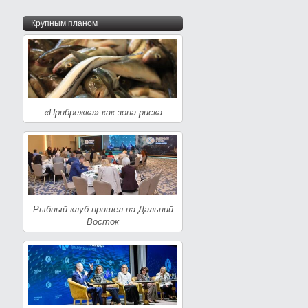
Крупным планом
«Прибрежка» как зона риска
Рыбный клуб пришел на Дальний
Восток