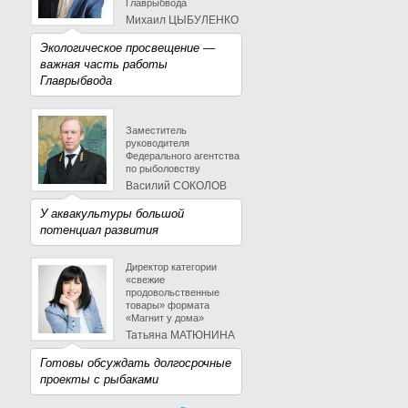
Главрыбвода
Михаил ЦЫБУЛЕНКО
Экологическое просвещение —
важная часть работы
Главрыбвода
Заместитель
руководителя
Федерального агентства
по рыболовству
Василий СОКОЛОВ
У аквакультуры большой
потенциал развития
Директор категории
«свежие
продовольственные
товары» формата
«Магнит у дома»
Татьяна МАТЮНИНА
Готовы обсуждать долгосрочные
проекты с рыбаками