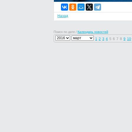
Назад
Поиск по дате /
Календарь новостей
1
2
3
4
5
6
7
8
9
10