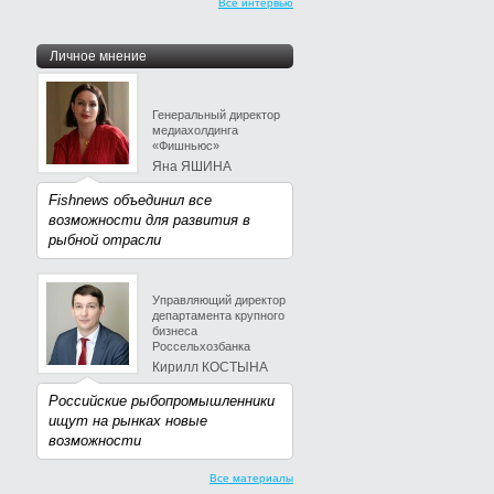
Все интервью
Личное мнение
Генеральный директор
медиахолдинга
«Фишньюс»
Яна ЯШИНА
Fishnews объединил все
возможности для развития в
рыбной отрасли
Управляющий директор
департамента крупного
бизнеса
Россельхозбанка
Кирилл КОСТЫНА
Российские рыбопромышленники
ищут на рынках новые
возможности
Все материалы