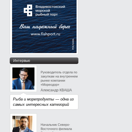
Интервью
Руководитель отдела по
закупкам на внутреннем
рынке компании
«Мореодор»
Александр КВАША
Рыба и морепродукты — одна из
самых интересных категорий
Начальник Северо-
Восточного филиала