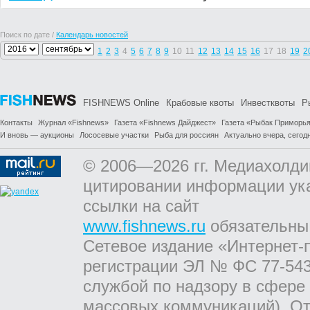
Поиск по дате /
Календарь новостей
1
2
3
4
5
6
7
8
9
10
11
12
13
14
15
16
17
18
19
2
FISHNEWS Online
Крабовые квоты
Инвестквоты
Р
Контакты
Журнал «Fishnews»
Газета «Fishnews Дайджест»
Газета «Рыбак Приморь
И вновь — аукционы
Лососевые участки
Рыба для россиян
Актуально вчера, сегодн
© 2006—2026 гг. Медиахолди
цитировании информации ук
ссылки на сайт
www.fishnews.ru
обязательны
Сетевое издание «Интернет-
регистрации ЭЛ № ФС 77-543
службой по надзору в сфере
массовых коммуникаций). От