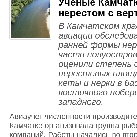
Ученые Камчатк
нерестом с вер
В Камчатском кра
авиации обследо
ранней формы нер
части полуостров
оценили степень 
нерестовых площа
кеты и нерки в ба
восточного побер
западного.
Авиаучет численности производите
Камчатке организовала группа р
компаний. Работы начались во вто