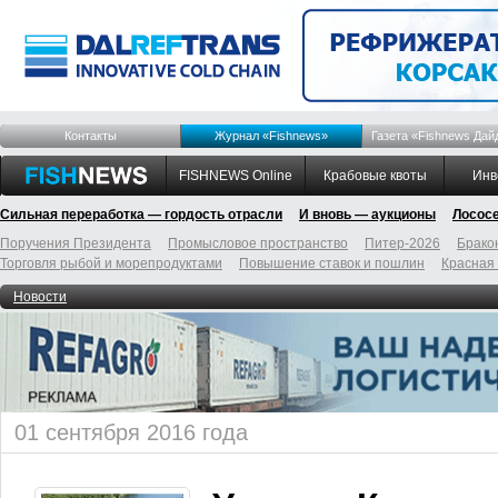
Контакты
Журнал «Fishnews»
Газета «Fishnews Дай
FISHNEWS Online
Крабовые квоты
Инв
Сильная переработка — гордость отрасли
И вновь — аукционы
Лосос
Поручения Президента
Промысловое пространство
Питер-2026
Брако
Торговля рыбой и морепродуктами
Повышение ставок и пошлин
Красная
Новости
01 сентября 2016 года