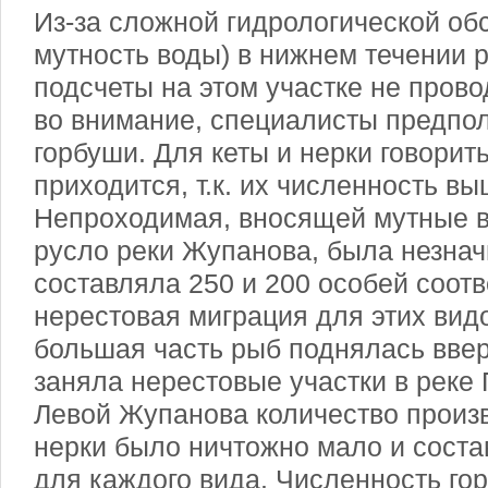
Из-за сложной гидрологической об
мутность воды) в нижнем течении 
подсчеты на этом участке не пров
во внимание, специалисты предпол
горбуши. Для кеты и нерки говорит
приходится, т.к. их численность в
Непроходимая, вносящей мутные в
русло реки Жупанова, была незнач
составляла 250 и 200 особей соотв
нерестовая миграция для этих вид
большая часть рыб поднялась ввер
заняла нерестовые участки в реке
Левой Жупанова количество произв
нерки было ничтожно мало и соста
для каждого вида. Численность гор