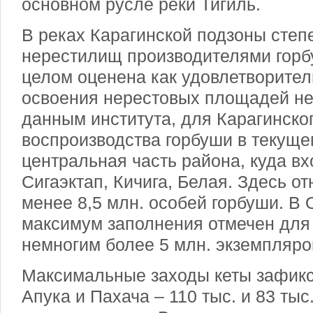
основном русле реки Тигиль.
В реках Карагинской подзоны степ
нерестилищ производителями горбу
целом оценена как удовлетворите
освоения нерестовых площадей н
данным института, для Карагинско
воспроизводства горбуши в текуще
центральная часть района, куда вх
Сигаэктап, Кичига, Белая. Здесь о
менее 8,5 млн. особей горбуши. В
максимум заполнения отмечен для 
немногим более 5 млн. экземпляро
Максимальные заходы кеты зафикс
Апука и Пахача – 110 тыс. и 83 тыс