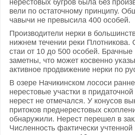
нерестовых бугров была без произв
вели по остаточному принципу. Об
чавычи не превысила 400 особей.
Производители нерки в большинств
нижнем течении реки Плотникова.
стаи от 10 до 500 особей. Брачны
заметны, что может косвенно указ
активное продвижение нерки по ру
В озере Начикинском лососи ранн
нерестовые участки в придаточной
нерест не отмечался. У конусов в
притоков преднерестовых скоплен
обнаружили. Нерест перешел в за
Численность фактически учтенной 