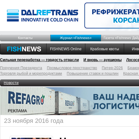
Контакты
Журнал «Fishnews»
Газета «Fishnews Дай
FISHNEWS Online
Крабовые квоты
Инв
Сильная переработка — гордость отрасли
И вновь — аукционы
Лосос
Поручения Президента
Промысловое пространство
Питер-2026
Брако
Торговля рыбой и морепродуктами
Повышение ставок и пошлин
Красная
Новости
23 ноября 2016 года