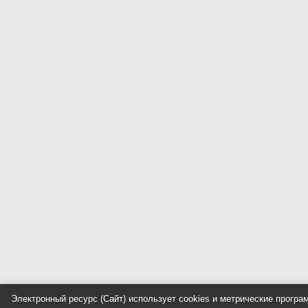
Электронный ресурс (Сайт) использует cookies и метрические прогр