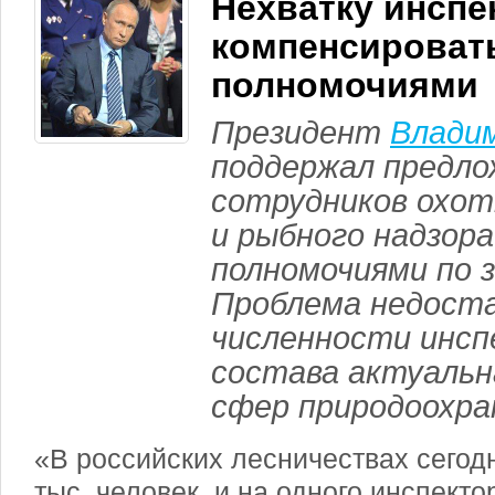
Нехватку инспе
компенсироват
полномочиями
Президент
Влади
поддержал предло
сотрудников охот
и рыбного надзор
полномочиями по 
Проблема недост
численности инсп
состава актуальн
сфер природоохра
«В российских лесничествах сегод
тыс. человек, и на одного инспект