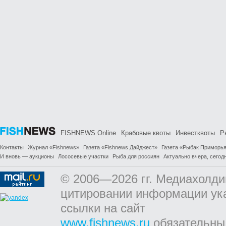
FISHNEWS Online
Крабовые квоты
Инвестквоты
Р
Контакты
Журнал «Fishnews»
Газета «Fishnews Дайджест»
Газета «Рыбак Приморь
И вновь — аукционы
Лососевые участки
Рыба для россиян
Актуально вчера, сегодн
© 2006—2026 гг. Медиахолди
цитировании информации ук
ссылки на сайт
www.fishnews.ru
обязательны