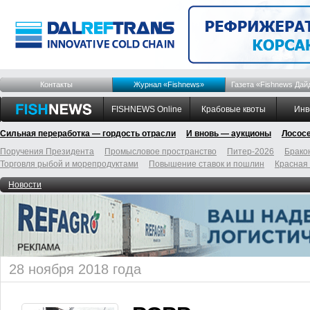
Контакты
Журнал «Fishnews»
Газета «Fishnews Дай
FISHNEWS Online
Крабовые квоты
Инв
Сильная переработка — гордость отрасли
И вновь — аукционы
Лосос
Поручения Президента
Промысловое пространство
Питер-2026
Брако
Торговля рыбой и морепродуктами
Повышение ставок и пошлин
Красная
Новости
28 ноября 2018 года