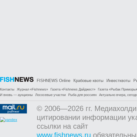
FISHNEWS Online
Крабовые квоты
Инвестквоты
Р
Контакты
Журнал «Fishnews»
Газета «Fishnews Дайджест»
Газета «Рыбак Приморь
И вновь — аукционы
Лососевые участки
Рыба для россиян
Актуально вчера, сегодн
© 2006—2026 гг. Медиахолди
цитировании информации ук
ссылки на сайт
www.fishnews.ru
обязательны