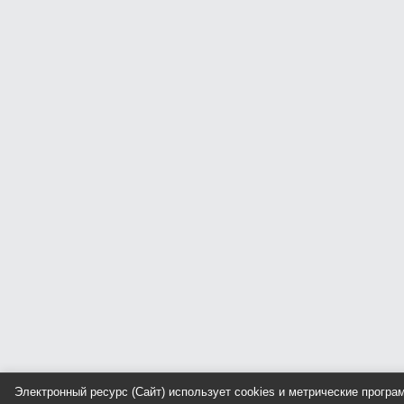
Электронный ресурс (Сайт) использует cookies и метрические прогр