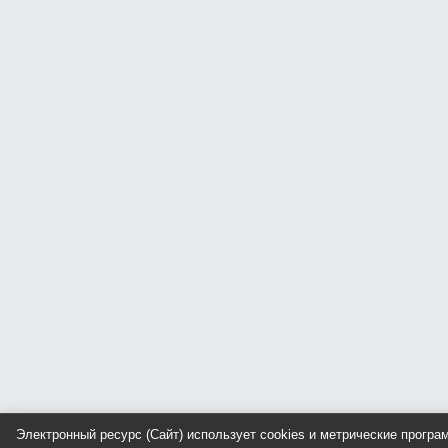
Электронный ресурс (Сайт) использует cookies и метрические прогр