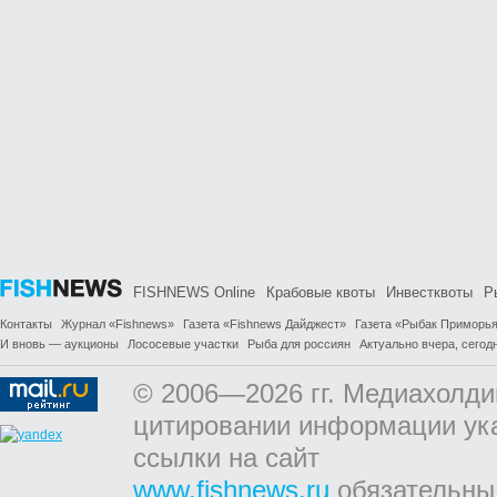
FISHNEWS Online
Крабовые квоты
Инвестквоты
Р
Контакты
Журнал «Fishnews»
Газета «Fishnews Дайджест»
Газета «Рыбак Приморь
И вновь — аукционы
Лососевые участки
Рыба для россиян
Актуально вчера, сегодн
© 2006—2026 гг. Медиахолди
цитировании информации ук
ссылки на сайт
www.fishnews.ru
обязательны