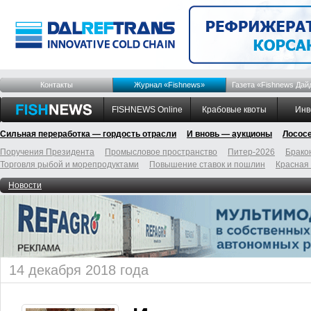
Контакты
Журнал «Fishnews»
Газета «Fishnews Дай
FISHNEWS Online
Крабовые квоты
Инв
Сильная переработка — гордость отрасли
И вновь — аукционы
Лосос
Поручения Президента
Промысловое пространство
Питер-2026
Брако
Торговля рыбой и морепродуктами
Повышение ставок и пошлин
Красная
Новости
14 декабря 2018 года