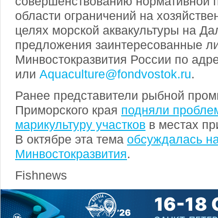
совершенствованию нормативной п
области ограничений на хозяйстве
целях морской аквакультуры на Да
предложения заинтересованные ли
Минвостокразвития России по адре
или
Aquaculture@fondvostok.ru
.
Ранее представители рыбной про
Приморского края
подняли пробле
марикультуру участков
в местах пр
В октябре эта тема
обсуждалась н
Минвостокразвития
.
Fishnews