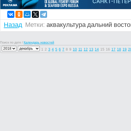
Назад
Метки:
аквакультура
дальний восто
Поиск по дате /
Календарь новостей
1
2
3
4
5
6
7
8
9
10
11
12
13
14
15
16
17
18
19
2