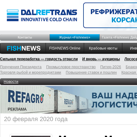
Контакты
Журнал «Fishnews»
Газета «Fishnews Дай
FISHNEWS Online
Крабовые квоты
Инв
Сильная переработка — гордость отрасли
И вновь — аукционы
Лосос
Поручения Президента
Промысловое пространство
Питер-2026
Брако
Торговля рыбой и морепродуктами
Повышение ставок и пошлин
Красная
Новости
20 февраля 2020 года