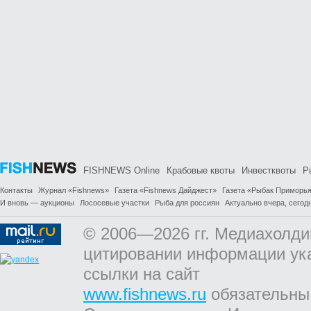
FISHNEWS Online
Крабовые квоты
Инвестквоты
Р
Контакты
Журнал «Fishnews»
Газета «Fishnews Дайджест»
Газета «Рыбак Приморь
И вновь — аукционы
Лососевые участки
Рыба для россиян
Актуально вчера, сегодн
© 2006—2026 гг. Медиахолди
цитировании информации ук
ссылки на сайт
www.fishnews.ru
обязательны