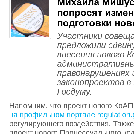
Михаила Мишус
попросят измен
подготовки нов
Участники совещ
предложили сдвин
внесения нового К
административн
правонарушениях и
законопроектов в
Госдуму.
Напомним, что проект нового КоАП
на профильном портале regulation.
регулирующего воздействия. Такж
проект нового Процессуального ко