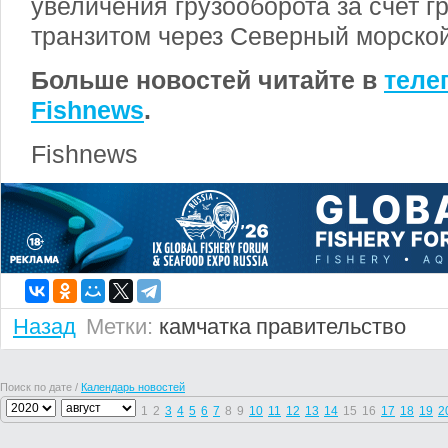
увеличения грузооборота за счет г
транзитом через Северный морской
Больше новостей читайте в
теле
Fishnews
.
Fishnews
Назад
Метки:
камчатка
правительство
Поиск по дате /
Календарь новостей
1
2
3
4
5
6
7
8
9
10
11
12
13
14
15
16
17
18
19
2