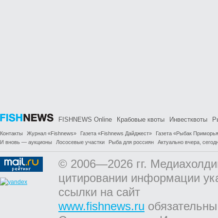
FISHNEWS Online
Крабовые квоты
Инвестквоты
Р
Контакты
Журнал «Fishnews»
Газета «Fishnews Дайджест»
Газета «Рыбак Приморь
И вновь — аукционы
Лососевые участки
Рыба для россиян
Актуально вчера, сегодн
© 2006—2026 гг. Медиахолди
цитировании информации ук
ссылки на сайт
www.fishnews.ru
обязательны