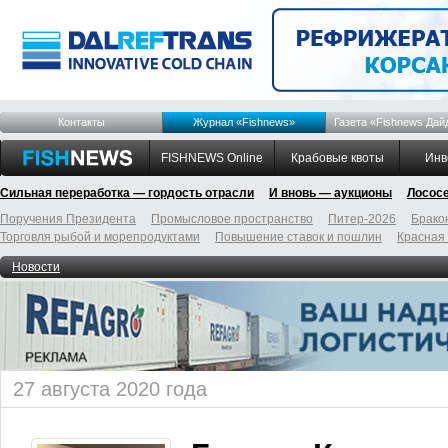
Контакты
Журнал «Fishnews»
Газета «Fishnews Дай
FISHNEWS Online
Крабовые квоты
Инв
Сильная переработка — гордость отрасли
И вновь — аукционы
Лосос
Поручения Президента
Промысловое пространство
Питер-2026
Брако
Торговля рыбой и морепродуктами
Повышение ставок и пошлин
Красная
Новости
27 августа 2020 года