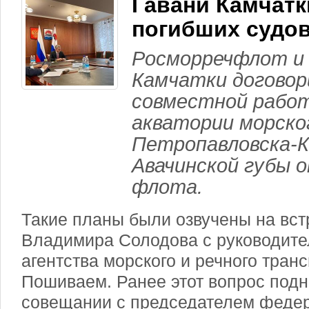
Гавани Камчатк
погибших судо
Росморречфлот и
Камчатки договор
совместной работ
акватории морско
Петропавловска-К
Авачинской губы 
флота.
Такие планы были озвучены на вст
Владимира Солодова с руководит
агентства морского и речного тра
Пошиваем. Ранее этот вопрос под
совещании с председателем феде