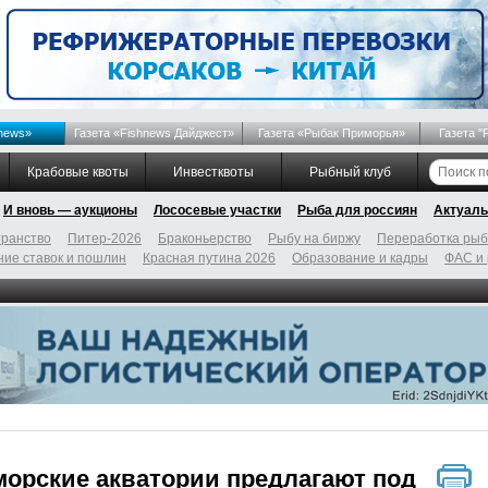
news»
Газета «Fishnews Дайджест»
Газета «Рыбак Приморья»
Газета "
Крабовые квоты
Инвестквоты
Рыбный клуб
И вновь — аукционы
Лососевые участки
Рыба для россиян
Актуаль
ранство
Питер-2026
Браконьерство
Рыбу на биржу
Переработка ры
ие ставок и пошлин
Красная путина 2026
Образование и кадры
ФАС и
орские акватории предлагают под