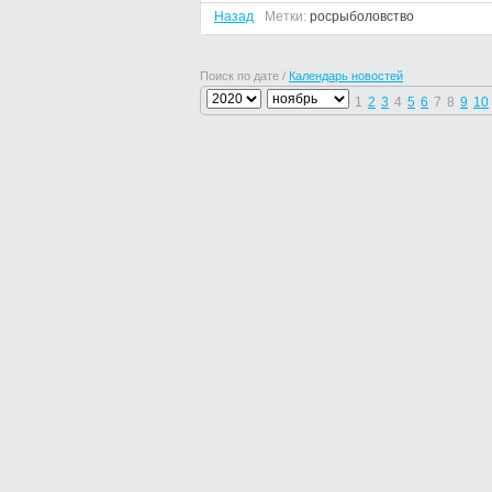
Назад
Метки:
росрыболовство
Поиск по дате /
Календарь новостей
1
2
3
4
5
6
7
8
9
10