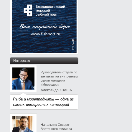
Интервью
Руководитель отдела по
закупкам на внутреннем
рынке компании
«Мореодор»
Александр КВАША
Рыба и морепродукты — одна из
самых интересных категорий
Начальник Северо-
Восточного филиала