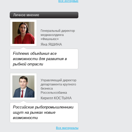
Все интервью
Личное мнение
Генеральный директор
медиахолдинга
«Фишньюс»
Яна ЯШИНА
Fishnews объединил все
возможности для развития в
рыбной отрасли
Управляющий директор
департамента крупного
бизнеса
Россельхозбанка
Кирилл КОСТЫНА
Российские рыбопромышленники
ищут на рынках новые
возможности
Все материалы