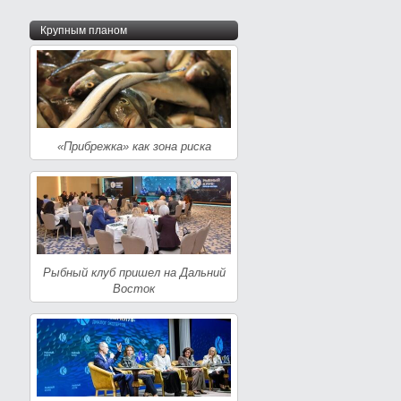
Крупным планом
«Прибрежка» как зона риска
Рыбный клуб пришел на Дальний
Восток