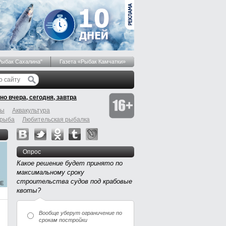
Рыбак Сахалина"
Газета «Рыбак Камчатки»
но вчера, сегодня, завтра
бы
Аквакультура
 рыба
Любительская рыбалка
Опрос
Какое решение будет принято по
максимальному сроку
строительства судов под крабовые
квоты?
Вообще уберут ограничение по
срокам постройки