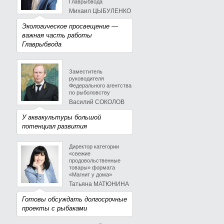
Главрыбвода
Михаил ЦЫБУЛЕНКО
Экологическое просвещение —
важная часть работы
Главрыбвода
Заместитель
руководителя
Федерального агентства
по рыболовству
Василий СОКОЛОВ
У аквакультуры большой
потенциал развития
Директор категории
«свежие
продовольственные
товары» формата
«Магнит у дома»
Татьяна МАТЮНИНА
Готовы обсуждать долгосрочные
проекты с рыбаками