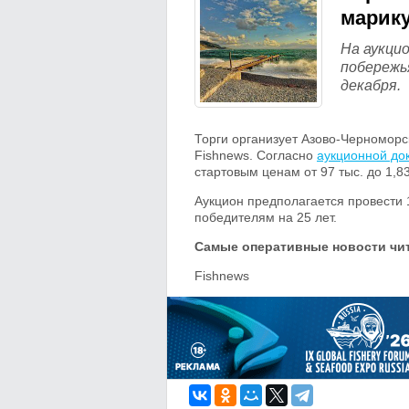
марик
На аукци
побережь
декабря.
Торги организует Азово-Черномор
Fishnews. Согласно
аукционной до
стартовым ценам от 97 тыс. до 1,8
Аукцион предполагается провести 
победителям на 25 лет.
Самые оперативные новости чит
Fishnews