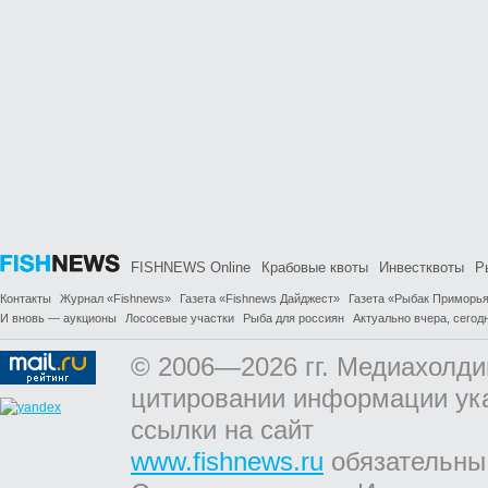
FISHNEWS Online
Крабовые квоты
Инвестквоты
Р
Контакты
Журнал «Fishnews»
Газета «Fishnews Дайджест»
Газета «Рыбак Приморь
И вновь — аукционы
Лососевые участки
Рыба для россиян
Актуально вчера, сегодн
© 2006—2026 гг. Медиахолди
цитировании информации ук
ссылки на сайт
www.fishnews.ru
обязательны