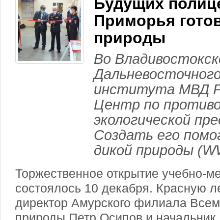
Будущих полиц
Приморья готов
природы
Во Владивостокс
Дальневосточного
института МВД Р
Центр по против
экологической пр
Создать его помо
дикой природы (W
Торжественное открытие учебно-ме
состоялось 10 декабря. Красную л
директор Амурского филиала Всем
природы Петр Осипов и начальник