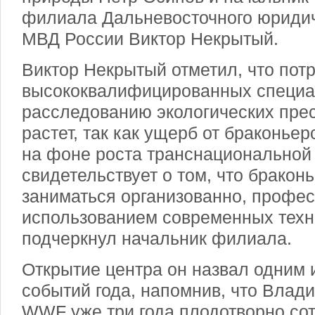
филиала Дальневосточного юридич
МВД России Виктор Некрытый.
Виктор Некрытый отметил, что пот
высококвалифицированных специа
расследованию экологических пре
растет, так как ущерб от браконье
на фоне роста транснациональной 
свидетельствует о том, что бракон
заниматься организованно, профес
использованием современных техни
подчеркнул начальник филиала.
Открытие центра он назвал одним
событий года, напомнив, что Влад
WWF уже три года плодотворно со