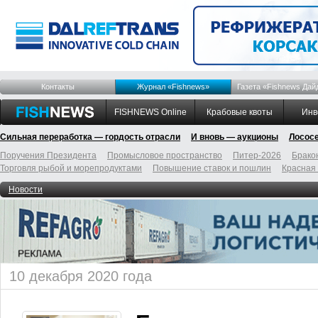
Контакты
Журнал «Fishnews»
Газета «Fishnews Дай
FISHNEWS Online
Крабовые квоты
Инв
Сильная переработка — гордость отрасли
И вновь — аукционы
Лосос
Поручения Президента
Промысловое пространство
Питер-2026
Брако
Торговля рыбой и морепродуктами
Повышение ставок и пошлин
Красная
Новости
10 декабря 2020 года