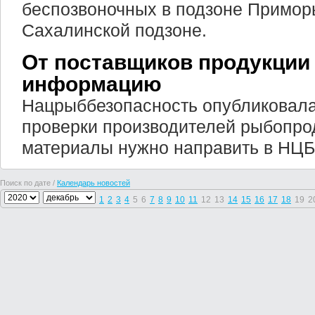
беспозвоночных в подзоне Примор
Сахалинской подзоне.
От поставщиков продукции 
информацию
Нацрыббезопасность опубликовал
проверки производителей рыбопро
материалы нужно направить в НЦ
Поиск по дате /
Календарь новостей
1
2
3
4
5
6
7
8
9
10
11
12
13
14
15
16
17
18
19
2