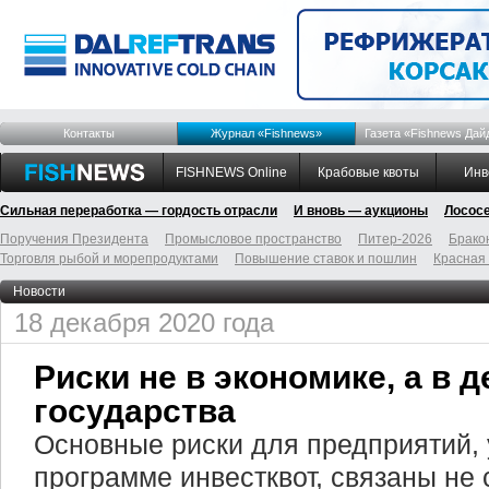
Контакты
Журнал «Fishnews»
Газета «Fishnews Дай
FISHNEWS Online
Крабовые квоты
Инв
Сильная переработка — гордость отрасли
И вновь — аукционы
Лосос
Поручения Президента
Промысловое пространство
Питер-2026
Брако
Торговля рыбой и морепродуктами
Повышение ставок и пошлин
Красная
Новости
18 декабря 2020 года
Риски не в экономике, а в 
государства
Основные риски для предприятий,
программе инвестквот, связаны не