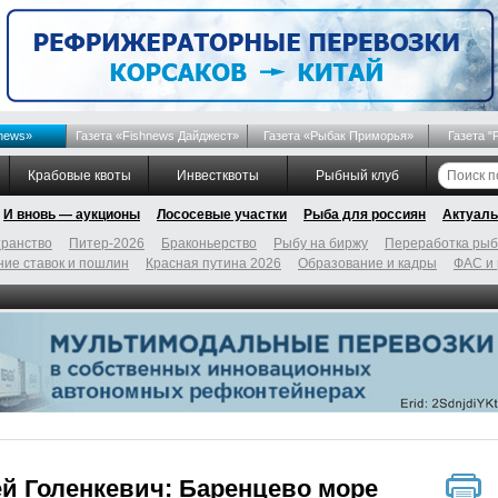
news»
Газета «Fishnews Дайджест»
Газета «Рыбак Приморья»
Газета "
Крабовые квоты
Инвестквоты
Рыбный клуб
И вновь — аукционы
Лососевые участки
Рыба для россиян
Актуаль
ранство
Питер-2026
Браконьерство
Рыбу на биржу
Переработка ры
ие ставок и пошлин
Красная путина 2026
Образование и кадры
ФАС и
й Голенкевич: Баренцево море