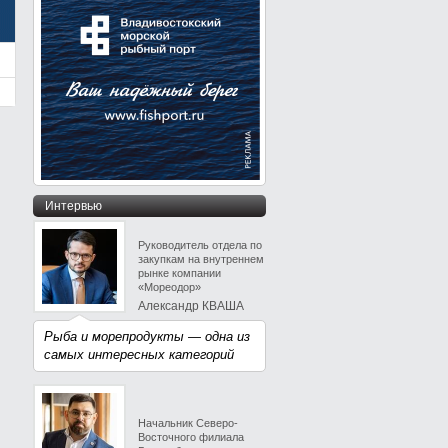
Интервью
Руководитель отдела по
закупкам на внутреннем
рынке компании
«Мореодор»
Александр КВАША
Рыба и морепродукты — одна из
самых интересных категорий
Начальник Северо-
Восточного филиала