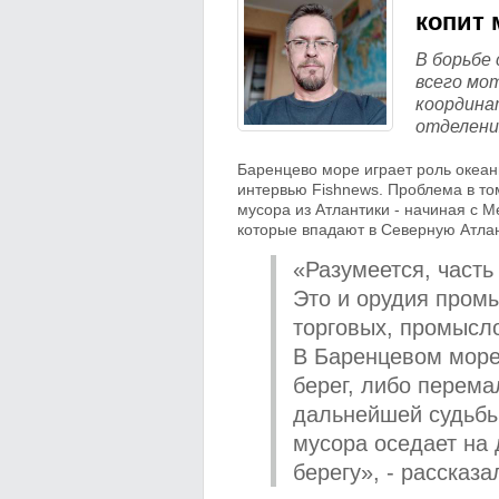
копит 
В борьбе
всего мо
координа
отделени
Баренцево море играет роль океан
интервью Fishnews. Проблема в то
мусора из Атлантики - начиная с М
которые впадают в Северную Атлан
«Разумеется, часть
Это и орудия промы
торговых, промысло
В Баренцевом море 
берег, либо перема
дальнейшей судьбы 
мусора оседает на 
берегу», - рассказ