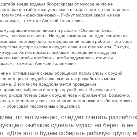
масштаба вреда водным биоресурсам от мусора никто не
ного фактов гибели запутавшихся в старых сетях, веревках или
 том числе «краснокнижных». Гибнут морские звери и из-за
ластика», - отметил Алексей Голенкевич.
 замусоривание моря вносят и рыбаки. «Основная беда,
сть, несознательность. Ни одна компания, ни один капитан не
экипажа, поэтому одно из направлений нашей работы – это сбор
орском мусоре включая орудия лова и их фрагменты. По сути,
е курсы. Хотим показать рыбакам последствия вроде бы
оняли масштабы проблемы, чтобы задумались, стоит ли
дать», - отметил Алексей Голенкевич.
чение и оптимизация схемы обращения промысловых орудий.
енного цикла орудий лова, выявить и разработать меры
 схеме. В том числе предполагается проведение
 причинах выбросов и потерь орудий лова. В результате -
нию рисков потерь самих орудий лова и фрагментов. Возможно,
алов, изменение узлов, технологии постановки и выборки, может
, - обрисовал перспективы специалист.
ем, по его мнению, следует считать разработ
ующего рыбаков сдавать мусор на берег, а не
т. «Для этого будем собирать рабочую группу и