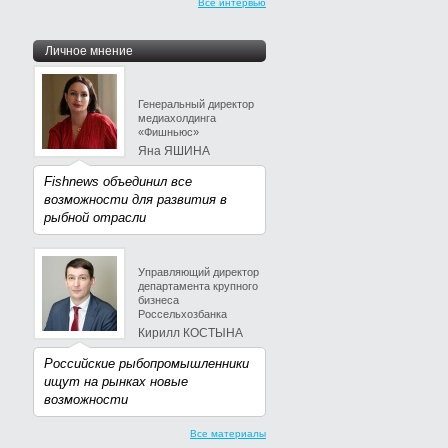
Все интервью
Личное мнение
Генеральный директор
медиахолдинга
«Фишньюс»
Яна ЯШИНА
Fishnews объединил все
возможности для развития в
рыбной отрасли
Управляющий директор
департамента крупного
бизнеса
Россельхозбанка
Кирилл КОСТЫНА
Российские рыбопромышленники
ищут на рынках новые
возможности
Все материалы