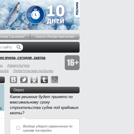
Рыбак Сахалина"
Газета «Рыбак Камчатки»
но вчера, сегодня, завтра
бы
Аквакультура
 рыба
Любительская рыбалка
Опрос
Какое решение будет принято по
максимальному сроку
строительства судов под крабовые
квоты?
Вообще уберут ограничение по
срокам постройки