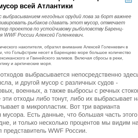
мусор всей Атлантики
 с выбрасыванием негодных орудий лова за борт важнее
тивировать рыбаков сдавать этот мусор, отмечает
тор проектов по устойчивому рыболовству Баренц-
я WWF России Алексей Голенкевич.
ического накопителя, обратил внимание Алексей Голенкевич в
м, что Гольфстрим несет в Баренцево море большое количество
ексиканского и Гвинейского заливов. Включая сбросы в реки,
тику и арктические моря.
 отходов выбрасывается непосредственно здесь
сла, и другой мусор с различных судов -
вых, военных, а также выбросы с речных стоко
эти отходы либо тонут, либо их выбрасывает н
лывает в микропластик. Вот три варианта
мусора. Есть данные, что большая часть этого
дне, и только несколько процентов мы видим н
ал представитель WWF России.