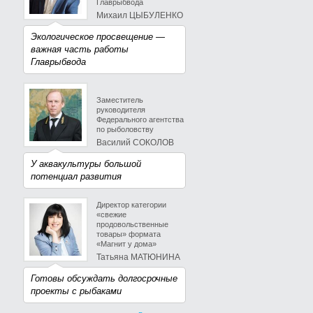
Главрыбвода
Михаил ЦЫБУЛЕНКО
Экологическое просвещение —
важная часть работы
Главрыбвода
Заместитель
руководителя
Федерального агентства
по рыболовству
Василий СОКОЛОВ
У аквакультуры большой
потенциал развития
Директор категории
«свежие
продовольственные
товары» формата
«Магнит у дома»
Татьяна МАТЮНИНА
Готовы обсуждать долгосрочные
проекты с рыбаками