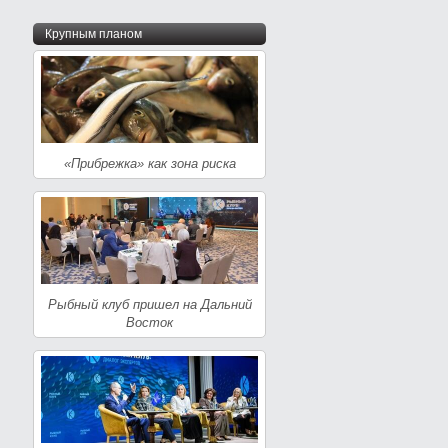
Крупным планом
«Прибрежка» как зона риска
Рыбный клуб пришел на Дальний
Восток