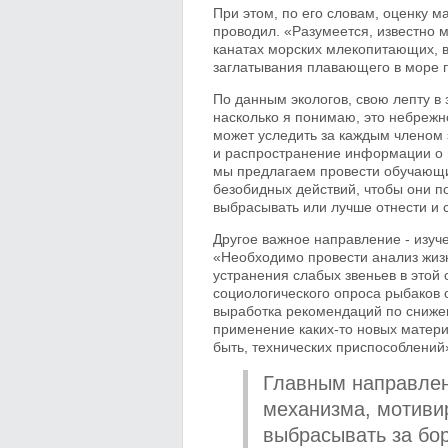
При этом, по его словам, оценку 
проводил. «Разумеется, известно м
канатах морских млекопитающих, в
заглатывания плавающего в море п
По данным экологов, свою лепту в
насколько я понимаю, это небрежно
может уследить за каждым членом 
и распространение информации о м
мы предлагаем провести обучающи
безобидных действий, чтобы они п
выбрасывать или лучше отнести и с
Другое важное направление - изу
«Необходимо провести анализ жизн
устранения слабых звеньев в этой
социологического опроса рыбаков о
выработка рекомендаций по сниже
применение каких-то новых матери
быть, технических приспособлений»
Главным направлени
механизма, мотивир
выбрасывать за бор