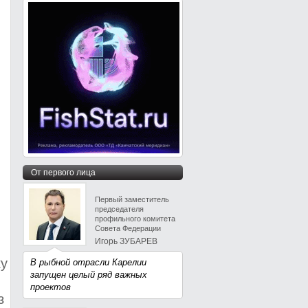
От первого лица
Первый заместитель
председателя
профильного комитета
Совета Федерации
Игорь ЗУБАРЕВ
ку
В рыбной отрасли Карелии
запущен целый ряд важных
проектов
з