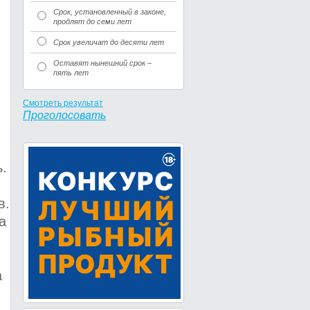
Срок, установленный в законе,
продлят до семи лет
Срок увеличат до десяти лет
Оставят нынешний срок –
пять лет
Смотреть результат
Проголосовать
.
в.
а
а