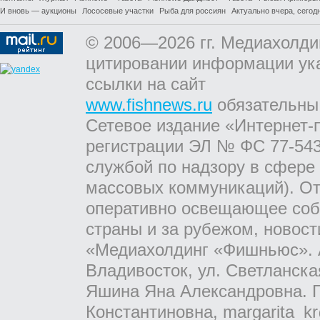
И вновь — аукционы
Лососевые участки
Рыба для россиян
Актуально вчера, сегодн
© 2006—2026 гг. Медиахолди
цитировании информации ук
ссылки на сайт
www.fishnews.ru
обязательны
Сетевое издание «Интернет-
регистрации ЭЛ № ФС 77-543
службой по надзору в сфере
массовых коммуникаций). От
оперативно освещающее соб
страны и за рубежом, новос
«Медиахолдинг «Фишньюс». А
Владивосток, ул. Светланска
Яшина Яна Александровна. Г
Константиновна, margarita_kr