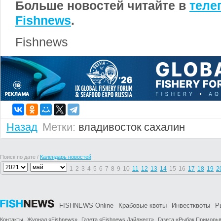
Больше новостей читайте в
теле
Fishnews
.
Fishnews
Назад
Метки:
владивосток
сахалин
Поиск по дате /
Календарь новостей
1
2
3
4
5
6
7
8
9
10
11
12
13
14
15
16
17
18
19
2
FISHNEWS Online
Крабовые квоты
Инвестквоты
Р
Контакты
Журнал «Fishnews»
Газета «Fishnews Дайджест»
Газета «Рыбак Приморь