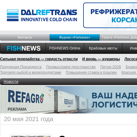
Контакты
Журнал «Fishnews»
Газета «Fishnews Дай
FISHNEWS Online
Крабовые квоты
Инв
Сильная переработка — гордость отрасли
И вновь — аукционы
Лосос
Поручения Президента
Промысловое пространство
Питер-2026
Брако
Торговля рыбой и морепродуктами
Повышение ставок и пошлин
Красная
Новости
20 мая 2021 года