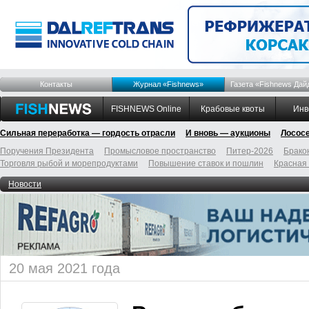
Контакты
Журнал «Fishnews»
Газета «Fishnews Дай
FISHNEWS Online
Крабовые квоты
Инв
Сильная переработка — гордость отрасли
И вновь — аукционы
Лосос
Поручения Президента
Промысловое пространство
Питер-2026
Брако
Торговля рыбой и морепродуктами
Повышение ставок и пошлин
Красная
Новости
20 мая 2021 года