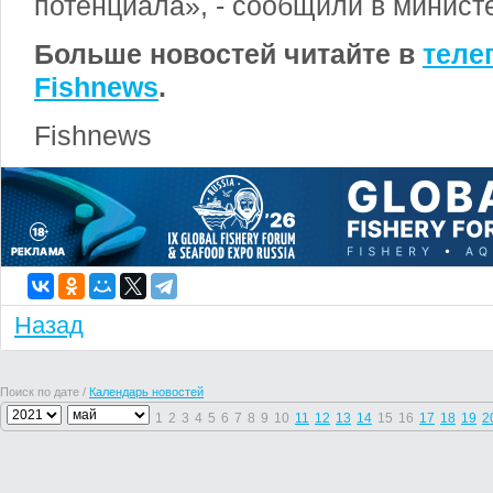
потенциала», - сообщили в минист
Больше новостей читайте в
теле
Fishnews
.
Fishnews
Назад
Поиск по дате /
Календарь новостей
1
2
3
4
5
6
7
8
9
10
11
12
13
14
15
16
17
18
19
2