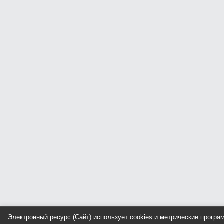
Электронный ресурс (Сайт) использует cookies и метрические прогр