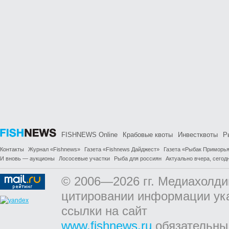
FISHNEWS Online
Крабовые квоты
Инвестквоты
Р
Контакты
Журнал «Fishnews»
Газета «Fishnews Дайджест»
Газета «Рыбак Приморь
И вновь — аукционы
Лососевые участки
Рыба для россиян
Актуально вчера, сегодн
© 2006—2026 гг. Медиахолди
цитировании информации ук
ссылки на сайт
www.fishnews.ru
обязательны