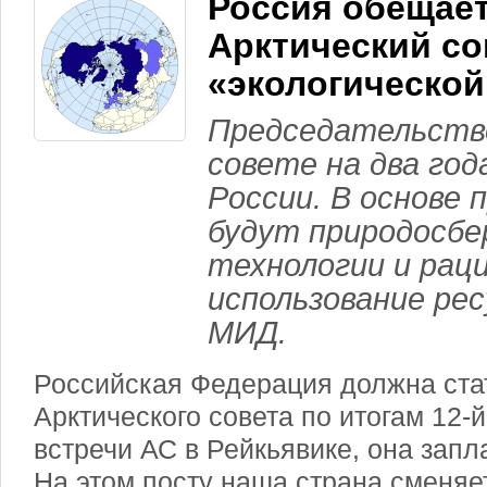
Россия обещает
Арктический со
«экологической
Председательств
совете на два год
России. В основе
будут природосб
технологии и рац
использование ре
МИД.
Российская Федерация должна ста
Арктического совета по итогам 12-
встречи АС в Рейкьявике, она запл
На этом посту наша страна сменяе